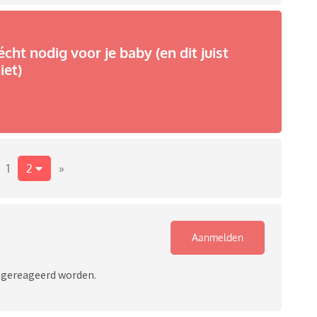
écht nodig voor je baby (en dit juist
iet)
1
2
»
Aanmelden
r gereageerd worden.