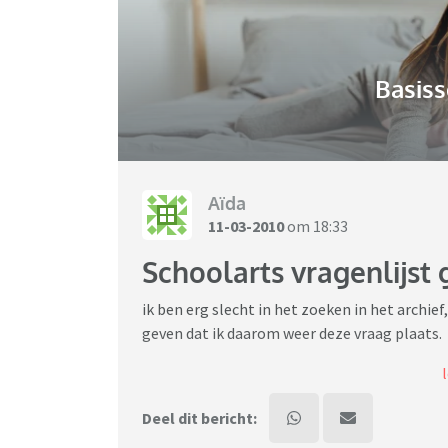
Basiss
Aïda
11-03-2010
om 18:33
Schoolarts vragenlijst 
ik ben erg slecht in het zoeken in het archief
geven dat ik daarom weer deze vraag plaats.
Ik weet namelijk dat deze discusie al vaker is
Mijn oudste dochter "moet" volgende week na
Deel dit bericht:
klas al een gezondheidspaspoort invullen. En