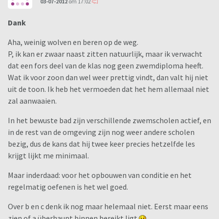
03-07-2012
om 17:02
Dank
Aha, weinig wolven en beren op de weg.
P, ik kan er zwaar naast zitten natuurlijk, maar ik verwacht
dat een fors deel van de klas nog geen zwemdiploma heeft.
Wat ik voor zoon dan wel weer prettig vindt, dan valt hij niet
uit de toon. Ik heb het vermoeden dat het hem allemaal niet
zal aanwaaien.
In het bewuste bad zijn verschillende zwemscholen actief, en
in de rest van de omgeving zijn nog weer andere scholen
bezig, dus de kans dat hij twee keer precies hetzelfde les
krijgt lijkt me minimaal.
Maar inderdaad: voor het opbouwen van conditie en het
regelmatig oefenen is het wel goed.
Over b en c denk ik nog maar helemaal niet. Eerst maar eens
zien of a überhaupt binnen bereikt ligt