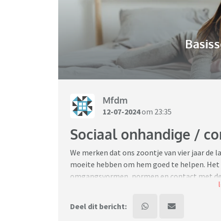
Basiss
Mfdm
12-07-2024
om 23:35
Sociaal onhandige / co
We merken dat ons zoontje van vier jaar de laa
moeite hebben om hem goed te helpen. Het lijk
omgangsvormen, normen en contact met de bu
omgaan met zijn eigen emoties en gevoelen
Deel dit bericht:
Zijn er mensen die dit herkennen, en/of we