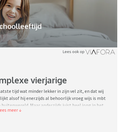
choolleeftijd
Lees ook op
mplexe vierjarige
tste tijd wat minder lekker in zijn vel zit, en dat wij
t alsof hij enerzijds al behoorlijk vroeg wijs is mbt
itenwereld. Maar anderzijds juist heel jong in het
s.
ten hoe we hier het beste mee om kunnen gaan?