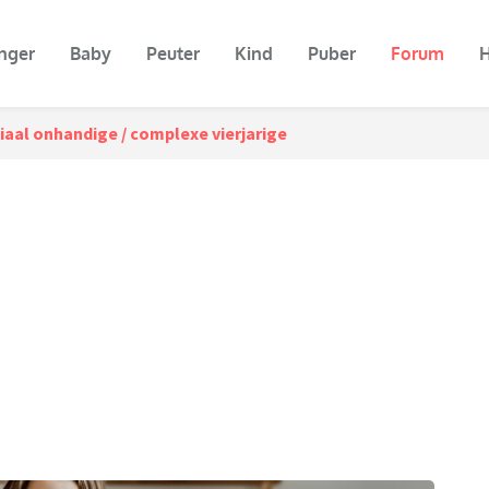
nger
Baby
Peuter
Kind
Puber
Forum
H
iaal onhandige / complexe vierjarige