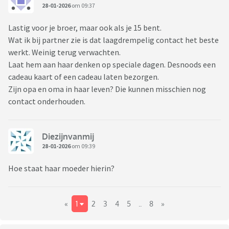
28-01-2026
om 09:37
Lastig voor je broer, maar ook als je 15 bent.
Wat ik bij partner zie is dat laagdrempelig contact het beste
werkt. Weinig terug verwachten.
Laat hem aan haar denken op speciale dagen. Desnoods een
cadeau kaart of een cadeau laten bezorgen.
Zijn opa en oma in haar leven? Die kunnen misschien nog
contact onderhouden.
Diezijnvanmij
28-01-2026
om 09:39
Hoe staat haar moeder hierin?
«
1
2
3
4
5
..
8
»