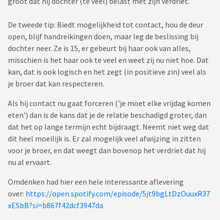
groot dat hij dochter (te veel) belast met zijn verdriet.
De tweede tip: Biedt mogelijkheid tot contact, hou de deur
open, blijf handreikingen doen, maar leg de beslissing bij
dochter neer. Ze is 15, er gebeurt bij haar ook van alles,
misschien is het haar ook te veel en weet zij nu niet hoe. Dat
kan, dat is ook logisch en het zegt (in positieve zin) veel als
je broer dat kan respecteren.
Als hij contact nu gaat forceren ('je moet elke vrijdag komen
eten') dan is de kans dat je de relatie beschadigd groter, dan
dat het op lange termijn echt bijdraagt. Neemt niet weg dat
dit heel moeilijk is. Er zal mogelijk veel afwijzing in zitten
voor je broer, en dat weegt dan bovenop het verdriet dat hij
nu al ervaart.
Omdenken had hier een hele interessante aflevering
over:
https://open.spotify.com/episode/5jt9bgLtDzOuuxR37
xESbB?si=b867f42dcf3947da