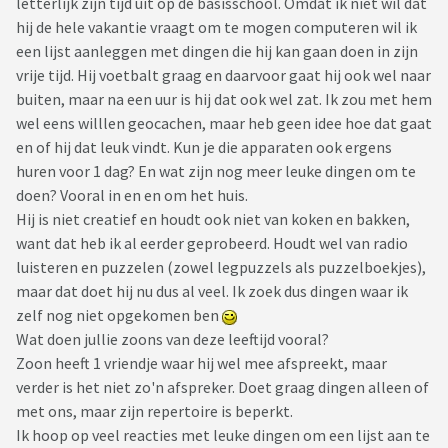
letterlijk zijn tijd uit op de basisschool. Omdat ik niet wil dat
hij de hele vakantie vraagt om te mogen computeren wil ik
een lijst aanleggen met dingen die hij kan gaan doen in zijn
vrije tijd. Hij voetbalt graag en daarvoor gaat hij ook wel naar
buiten, maar na een uur is hij dat ook wel zat. Ik zou met hem
wel eens willlen geocachen, maar heb geen idee hoe dat gaat
en of hij dat leuk vindt. Kun je die apparaten ook ergens
huren voor 1 dag? En wat zijn nog meer leuke dingen om te
doen? Vooral in en en om het huis.
Hij is niet creatief en houdt ook niet van koken en bakken,
want dat heb ik al eerder geprobeerd. Houdt wel van radio
luisteren en puzzelen (zowel legpuzzels als puzzelboekjes),
maar dat doet hij nu dus al veel. Ik zoek dus dingen waar ik
zelf nog niet opgekomen ben
Wat doen jullie zoons van deze leeftijd vooral?
Zoon heeft 1 vriendje waar hij wel mee afspreekt, maar
verder is het niet zo'n afspreker. Doet graag dingen alleen of
met ons, maar zijn repertoire is beperkt.
Ik hoop op veel reacties met leuke dingen om een lijst aan te