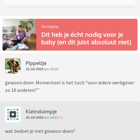
Verzorging
Dit heb je écht nodig voor je
baby (en dit juist absoluut niet)
Pippeltje
15-10-2023
om 14:20
gewoon doen. Momenteel is het toch "voor iedere werkgever
zo 10 anderen?''
Kleinduimpje
15-10-2023
om 14:22
wat bedoel je met gewoon doen?