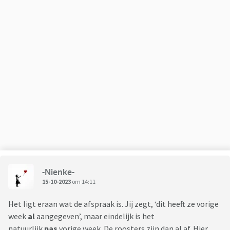
-Nienke-
15-10-2023
om 14:11
Het ligt eraan wat de afspraak is. Jij zegt, ‘dit heeft ze vorige
week
al
aangegeven’, maar eindelijk is het
natuurlijk
pas
vorige week. De roosters zijn dan al af. Hier