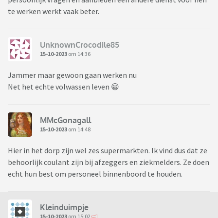
te werken werkt vaak beter.
UnknownCrocodile85
15-10-2023
om 14:36
Jammer maar gewoon gaan werken nu
Net het echte volwassen leven 😀
MMcGonagall
15-10-2023
om 14:48
Hier in het dorp zijn wel zes supermarkten. Ik vind dus dat ze
behoorlijk coulant zijn bij afzeggers en ziekmelders. Ze doen
echt hun best om personeel binnenboord te houden.
Kleinduimpje
15-10-2023
om 15:02