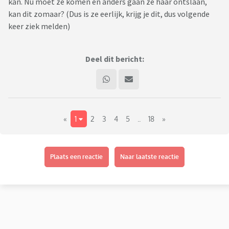
kan. Nu moet ze komen en anders gaan ze haar ontslaan,
kan dit zomaar? (Dus is ze eerlijk, krijg je dit, dus volgende
keer ziek melden)
Deel dit bericht:
«
1
2
3
4
5
..
18
»
Plaats een reactie
Naar laatste reactie