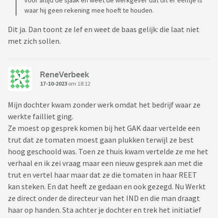
voor altijd de sjaak en weet de werkgever dat dit er eentje is
waar hij geen rekening mee hoeft te houden.
Dit ja. Dan toont ze lef en weet de baas gelijk: die laat niet
met zich sollen.
ReneVerbeek
17-10-2023
om 18:12
Mijn dochter kwam zonder werk omdat het bedrijf waar ze
werkte failliet ging.
Ze moest op gesprek komen bij het GAK daar vertelde een
trut dat ze tomaten moest gaan plukken terwijl ze best
hoog geschoold was. Toen ze thuis kwam vertelde ze me het
verhaal en ik zei vraag maar een nieuw gesprek aan met die
trut en vertel haar maar dat ze die tomaten in haar REET
kan steken. En dat heeft ze gedaan en ook gezegd. Nu Werkt
ze direct onder de directeur van het IND en die man draagt
haar op handen. Sta achter je dochter en trek het initiatief