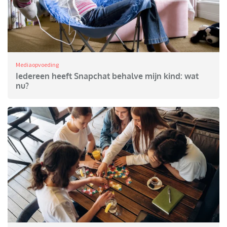
Mediaopvoeding
Iedereen heeft Snapchat behalve mijn kind: wat
nu?