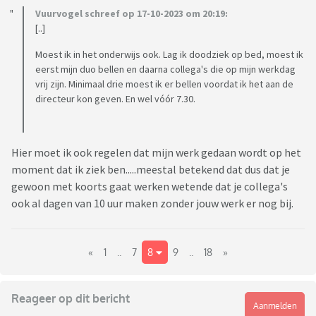
Vuurvogel schreef op 17-10-2023 om 20:19:
[..]
Moest ik in het onderwijs ook. Lag ik doodziek op bed, moest ik
eerst mijn duo bellen en daarna collega's die op mijn werkdag
vrij zijn. Minimaal drie moest ik er bellen voordat ik het aan de
directeur kon geven. En wel vóór 7.30.
Hier moet ik ook regelen dat mijn werk gedaan wordt op het
moment dat ik ziek ben.....meestal betekend dat dus dat je
gewoon met koorts gaat werken wetende dat je collega's
ook al dagen van 10 uur maken zonder jouw werk er nog bij.
«
1
..
7
8
9
..
18
»
Reageer op dit bericht
Aanmelden