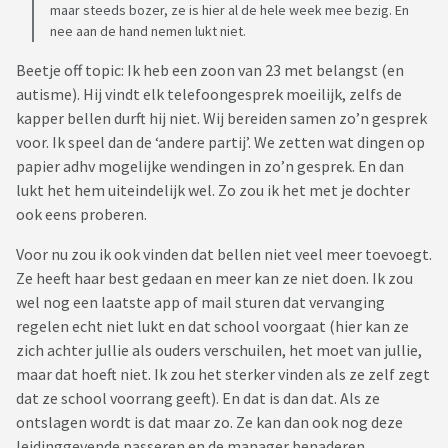
maar steeds bozer, ze is hier al de hele week mee bezig. En
nee aan de hand nemen lukt niet.
Beetje off topic: Ik heb een zoon van 23 met belangst (en
autisme). Hij vindt elk telefoongesprek moeilijk, zelfs de
kapper bellen durft hij niet. Wij bereiden samen zo’n gesprek
voor. Ik speel dan de ‘andere partij’. We zetten wat dingen op
papier adhv mogelijke wendingen in zo’n gesprek. En dan
lukt het hem uiteindelijk wel. Zo zou ik het met je dochter
ook eens proberen.
Voor nu zou ik ook vinden dat bellen niet veel meer toevoegt.
Ze heeft haar best gedaan en meer kan ze niet doen. Ik zou
wel nog een laatste app of mail sturen dat vervanging
regelen echt niet lukt en dat school voorgaat (hier kan ze
zich achter jullie als ouders verschuilen, het moet van jullie,
maar dat hoeft niet. Ik zou het sterker vinden als ze zelf zegt
dat ze school voorrang geeft). En dat is dan dat. Als ze
ontslagen wordt is dat maar zo. Ze kan dan ook nog deze
leidinggevende passeren en de manager benaderen.