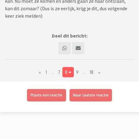
kan. Nu moet ze komen en anders gaan ze haar ontslaan,
kan dit zomaar? (Dus is ze eerlijk, krijg je dit, dus volgende
keer ziek melden)
Deel dit bericht:
«
1
..
7
8
9
..
18
»
Plaats een reactie
Naar laatste reactie