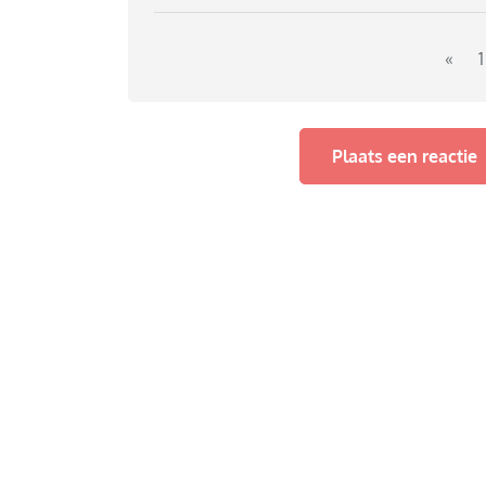
vindt het absurd. Iedereen van 15 drinkt en r
hoop dat ik middels dit forum wat kan verge
«
1
Plaats een reactie