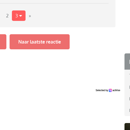
ookt en mag hele nachten op stap. Is dit echt zo? Ik
lijken
2
3
»
Naar laatste reactie