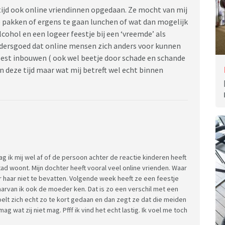
a tijd ook online vriendinnen opgedaan. Ze mocht van mij
e pakken of ergens te gaan lunchen of wat dan mogelijk
lcohol en een logeer feestje bij een ‘vreemde’ als
ndersgoed dat online mensen zich anders voor kunnen
moest inbouwen ( ook wel beetje door schade en schande
an deze tijd maar wat mij betreft wel echt binnen
raag ik mij wel af of de persoon achter de reactie kinderen heeft
stad woont. Mijn dochter heeft vooral veel online vrienden. Waar
oor haar niet te bevatten. Volgende week heeft ze een feestje
aarvan ik ook de moeder ken. Dat is zo een verschil met een
voelt zich echt zo te kort gedaan en dan zegt ze dat die meiden
g wat zij niet mag. Pfff ik vind het echt lastig. Ik voel me toch