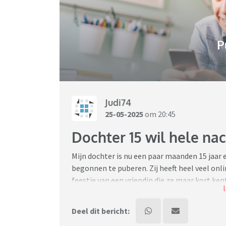
P
Judi74
25-05-2025
om 20:45
Dochter 15 wil hele nac
Mijn dochter is nu een paar maanden 15 jaar 
begonnen te puberen. Zij heeft heel veel onli
feestje van een vriendin die ze maar kort ke
vriendin is 18 jaar. Met deze vriendin heeft z
stuk verder. Nu gaf die vriendin een feestje 
Deel dit bericht:
slapen. Maar dat hebben we geweigerd. Om 2