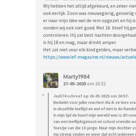
Wij hebben het altijd afgekeurd, en zeker nie
ook eerlijk. Zoon was nieuwsgierig, gevoelig 
er naar mijn idee wel de rem opgezet en hij i
vonden wij ook niet goed. Met 16 bleef hij g
controleren. Hij zal best nachten doorgehaa
is hij 18 en mag, maar drinkt amper.
Het zal niet voor elk kind gelden, maar verbi
https://www.lef-magazine.nl/nieuws/actuel
Marty1984
27-05-2025
om 16:32
Judi74 schreef op 26-05-2025 om 20:57:
Bedankt voor jullie reacties! Als ik ze lees v
in dezelfde leeftijd en wel of niet in de Rand
in mijn tijd de buurt mijn wereld was is dit v
van een leeftijdsgenoot en school vriendin w
feestje van die 18 jarige. Maar mijn dochter 
mij streng vinden en weer dat echt iedereen ma