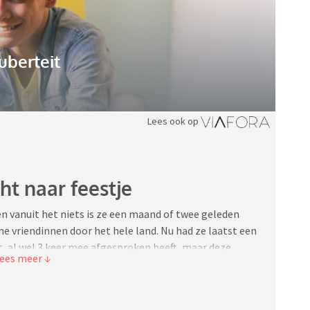
uberteit
Lees ook op
ht naar feestje
en vanuit het niets is ze een maand of twee geleden
ne vriendinnen door het hele land. Nu had ze laatst een
nt, al wel 3 keer mee afgesproken heeft, maar deze
e alcohol uitgeprobeerd. Deze vriendin is uiteraard een
met drank en veel vrienden. Mijn dochter mocht blijven
.00 hebben we haar gehaald. Ze accepteert dit maar