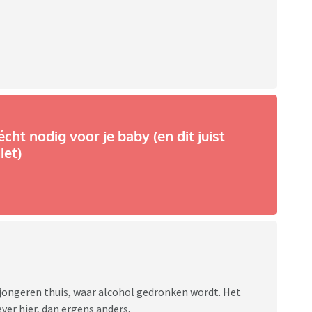
écht nodig voor je baby (en dit juist
iet)
j jongeren thuis, waar alcohol gedronken wordt. Het
iever hier, dan ergens anders.