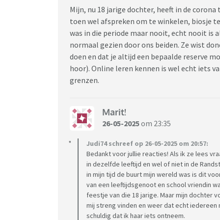
Mijn, nu 18 jarige dochter, heeft in de coron
toen wel afspreken om te winkelen, biosje t
was in die periode maar nooit, echt nooit is a
normaal gezien door ons beiden. Ze wist do
doen en dat je altijd een bepaalde reserve 
hoor). Online leren kennen is wel echt iets v
grenzen.
Marit!
26-05-2025
om 23:35
Judi74 schreef op 26-05-2025 om 20:57:
Bedankt voor jullie reacties! Als ik ze lees v
in dezelfde leeftijd en wel of niet in de Rand
in mijn tijd de buurt mijn wereld was is dit v
van een leeftijdsgenoot en school vriendin w
feestje van die 18 jarige. Maar mijn dochter 
mij streng vinden en weer dat echt iedereen ma
schuldig dat ik haar iets ontneem.