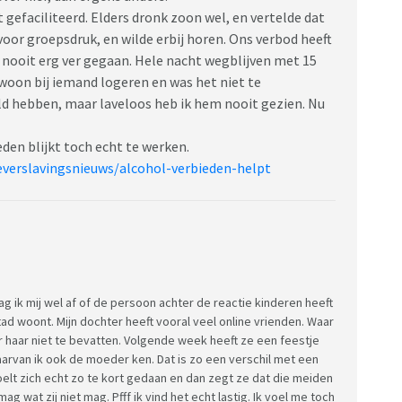
t gefaciliteerd. Elders dronk zoon wel, en vertelde dat
voor groepsdruk, en wilde erbij horen. Ons verbod heeft
s nooit erg ver gegaan. Hele nacht wegblijven met 15
ewoon bij iemand logeren en was het niet te
ld hebben, maar laveloos heb ik hem nooit gezien. Nu
eden blijkt toch echt te werken.
everslavingsnieuws/alcohol-verbieden-helpt
raag ik mij wel af of de persoon achter de reactie kinderen heeft
stad woont. Mijn dochter heeft vooral veel online vrienden. Waar
oor haar niet te bevatten. Volgende week heeft ze een feestje
aarvan ik ook de moeder ken. Dat is zo een verschil met een
voelt zich echt zo te kort gedaan en dan zegt ze dat die meiden
g wat zij niet mag. Pfff ik vind het echt lastig. Ik voel me toch