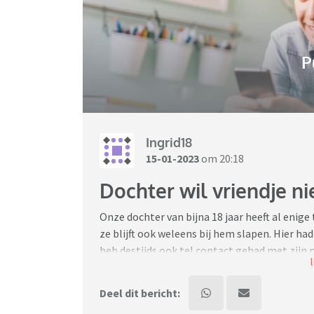
P
Ingrid18
15-01-2023
om 20:18
Dochter wil vriendje n
Onze dochter van bijna 18 jaar heeft al enige
ze blijft ook weleens bij hem slapen. Hier h
heb destijds ook tel contact gehad met zijn mo
hem. Kunnen het goed vinden met elkaar. He
was er sprake van dat die bij ons thuis zou
Deel dit bericht:
nog niet helemaal zeker was en ze het niet di