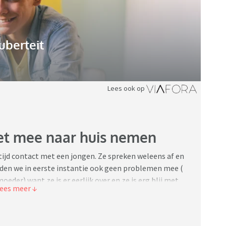
uberteit
Lees ook op
iet mee naar huis nemen
 tijd contact met een jongen. Ze spreken weleens af en
adden we in eerste instantie ook geen problemen mee (
eder) want ze is er eerlijk over en ze is erg blij met
bben 24/7 contact via de Snap. Aantal maanden terug
 komen maar dochter heeft dit toen afgehouden omdat ze
rect zo officieel wilde maken, ( kwam net uit een