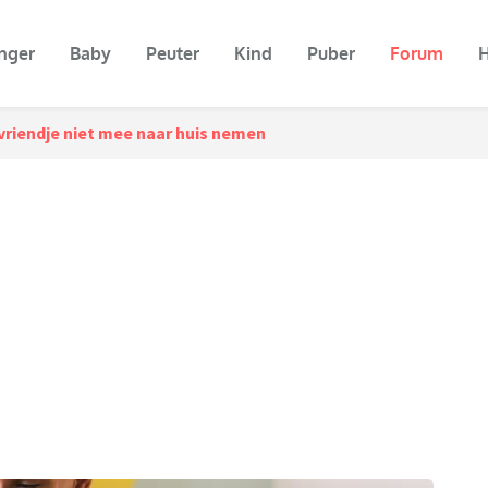
nger
Baby
Peuter
Kind
Puber
Forum
H
vriendje niet mee naar huis nemen