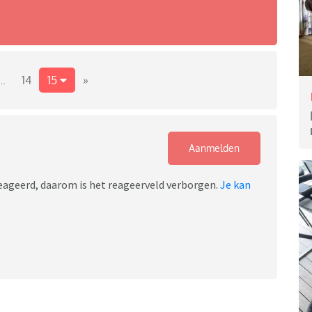
..
14
15
»
Aanmelden
ereageerd, daarom is het reageerveld verborgen.
Je kan