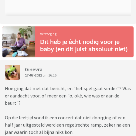
situaties voor.
Ik doe mijn uiterste best, maar heb het gevoel dat ik altijd
het deksel op de neus krijg. Ik weet het gewoon niet meer.
Verzorging
Dit heb je écht nodig voor je
baby (en dit juist absoluut niet)
Ginevra
17-07-2021
om 16:16
Hoe ging dat met dat bericht, en "het spel gaat verder"? Was
er aandacht voor, of meer een "o, oké, wie was er aan de
beurt"?
Op die leeftijd vond ik een concert dat niet doorging of een
half jaar uitgesteld werd een regelrechte ramp, zeker na een
jaar waarin toch al bijna niks kon.