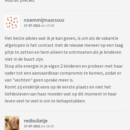
Nou dit precies.
Intussen had ik me al wel laten ontvallen dat ik vond dat zij
de sfeer in huis verpestte. Zo zagen we dat ook alle vijf, en
het was ook zo dat haar houding enorm woog op iedereen.
noemmijmaarsuus
17-07-2021
om 15:58
's Avonds laat kwam ze eindelijk vertellen wat er aan de hand
was. Het ging om dat concert, dat stelde haar teleur.
Het beste advies wat ik je kan geven, is om als de vakantie
In mijn ogen had ze dat meteen kunnen zeggen, dan had ik
afgelopen is het contact met de nieuwe meneer op een laag
haar een beetje kunnen troosten, haar wat laten doen, en
pitje te zetten en hem alleen te ontmoeten als je kinderen
kon iedereen verder. Ik zei dat ik het wel erg jammer vond
niet in de buurt zijn.
voor haar, maar ook dat het erg jammer is dat dat de dag zo
Stop alle energie in je eigen 2 kinderen en probeer met haar
hard bepaald heeft.
vader tot een aanvaardbaar compromis te komen, zodat er
van "vechten" geen sprake meer is.
Toen ontstond er natuurlijk ruzie, want ze voelde zich
Komt zij eindelijk eens op de eerste plaats en niet het
volledig misbegrepen. Ze dacht dat ik blij zou zijn dat ze het
liefdesleven van haar moeder wat op dit moment in haar
eindelijk kwam vertellen, maar in haar ogen kreeg ze toen
leven veel te veel is om te behapstukken.
nog harder naar haar voeten.
Zij voelt zich misbegrepen, en ik wilde haar doen inzien dat
redbulletje
haar houding een grote impact heeft op iedereen. We hebben
17-07-2021
om 16:03