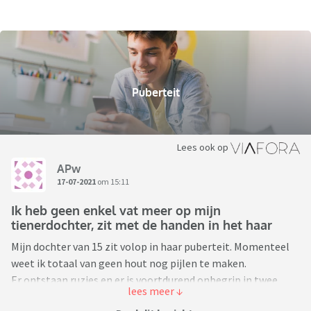
Puberteit
Lees ook op
APw
17-07-2021
om 15:11
Ik heb geen enkel vat meer op mijn
tienerdochter, zit met de handen in het haar
Mijn dochter van 15 zit volop in haar puberteit. Momenteel
weet ik totaal van geen hout nog pijlen te maken.
Er ontstaan ruzies en er is voortdurend onbegrip in twee
richtingen.