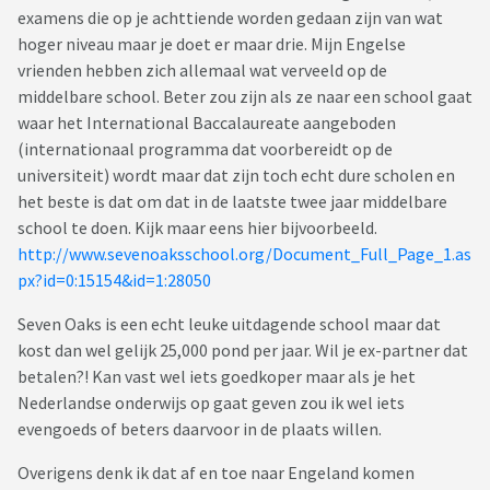
examens die op je achttiende worden gedaan zijn van wat
hoger niveau maar je doet er maar drie. Mijn Engelse
vrienden hebben zich allemaal wat verveeld op de
middelbare school. Beter zou zijn als ze naar een school gaat
waar het International Baccalaureate aangeboden
(internationaal programma dat voorbereidt op de
universiteit) wordt maar dat zijn toch echt dure scholen en
het beste is dat om dat in de laatste twee jaar middelbare
school te doen. Kijk maar eens hier bijvoorbeeld.
http://www.sevenoaksschool.org/Document_Full_Page_1.as
px?id=0:15154&id=1:28050
Seven Oaks is een echt leuke uitdagende school maar dat
kost dan wel gelijk 25,000 pond per jaar. Wil je ex-partner dat
betalen?! Kan vast wel iets goedkoper maar als je het
Nederlandse onderwijs op gaat geven zou ik wel iets
evengoeds of beters daarvoor in de plaats willen.
Overigens denk ik dat af en toe naar Engeland komen