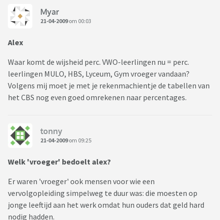
Myar
21-04-2009
om 00:03
Alex
Waar komt de wijsheid perc. VWO-leerlingen nu = perc.
leerlingen MULO, HBS, Lyceum, Gym vroeger vandaan?
Volgens mij moet je met je rekenmachientje de tabellen van
het CBS nog even goed omrekenen naar percentages.
tonny
21-04-2009
om 09:25
Welk 'vroeger' bedoelt alex?
Er waren 'vroeger' ook mensen voor wie een
vervolgopleiding simpelweg te duur was: die moesten op
jonge leeftijd aan het werk omdat hun ouders dat geld hard
nodig hadden.