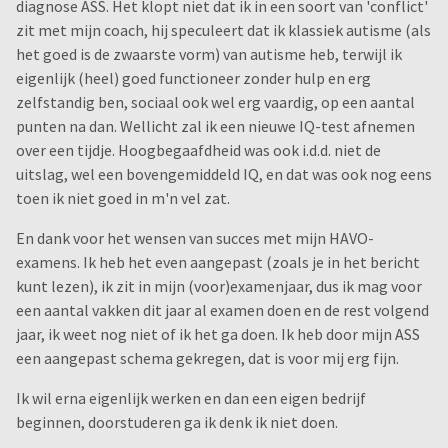
diagnose ASS. Het klopt niet dat ik in een soort van 'conflict'
zit met mijn coach, hij speculeert dat ik klassiek autisme (als
het goed is de zwaarste vorm) van autisme heb, terwijl ik
eigenlijk (heel) goed functioneer zonder hulp en erg
zelfstandig ben, sociaal ook wel erg vaardig, op een aantal
punten na dan. Wellicht zal ik een nieuwe IQ-test afnemen
over een tijdje. Hoogbegaafdheid was ook i.d.d. niet de
uitslag, wel een bovengemiddeld IQ, en dat was ook nog eens
toen ik niet goed in m'n vel zat.
En dank voor het wensen van succes met mijn HAVO-
examens. Ik heb het even aangepast (zoals je in het bericht
kunt lezen), ik zit in mijn (voor)examenjaar, dus ik mag voor
een aantal vakken dit jaar al examen doen en de rest volgend
jaar, ik weet nog niet of ik het ga doen. Ik heb door mijn ASS
een aangepast schema gekregen, dat is voor mij erg fijn.
Ik wil erna eigenlijk werken en dan een eigen bedrijf
beginnen, doorstuderen ga ik denk ik niet doen.