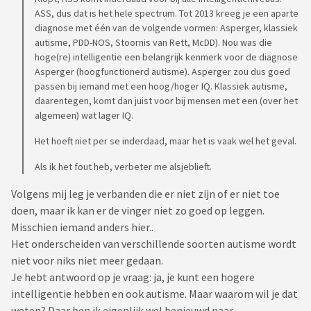
ASS, dus dat is het hele spectrum. Tot 2013 kreeg je een aparte
diagnose met één van de volgende vormen: Asperger, klassiek
autisme, PDD-NOS, Stoornis van Rett, McDD). Nou was die
hoge(re) intelligentie een belangrijk kenmerk voor de diagnose
Asperger (hoogfunctionerd autisme). Asperger zou dus goed
passen bij iemand met een hoog/hoger IQ. Klassiek autisme,
daarentegen, komt dan juist voor bij mensen met een (over het
algemeen) wat lager IQ.
Het hoeft niet per se inderdaad, maar het is vaak wel het geval.
Als ik het fout heb, verbeter me alsjeblieft.
Volgens mij leg je verbanden die er niet zijn of er niet toe
doen, maar ik kan er de vinger niet zo goed op leggen.
Misschien iemand anders hier..
Het onderscheiden van verschillende soorten autisme wordt
niet voor niks niet meer gedaan.
Je hebt antwoord op je vraag: ja, je kunt een hogere
intelligentie hebben en ook autisme. Maar waarom wil je dat
weten? Daar ben ik eigenlijk wel benieuwd naar.