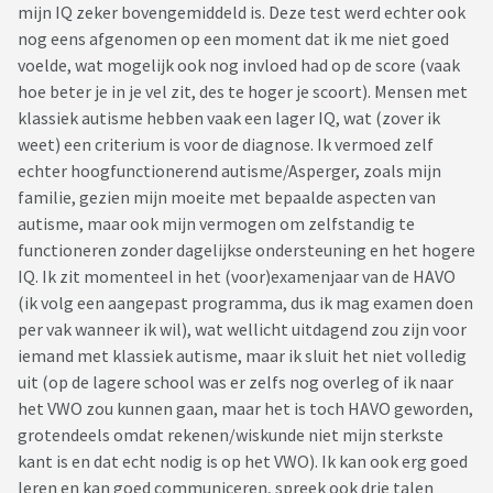
mijn IQ zeker bovengemiddeld is. Deze test werd echter ook
nog eens afgenomen op een moment dat ik me niet goed
voelde, wat mogelijk ook nog invloed had op de score (vaak
hoe beter je in je vel zit, des te hoger je scoort). Mensen met
klassiek autisme hebben vaak een lager IQ, wat (zover ik
weet) een criterium is voor de diagnose. Ik vermoed zelf
echter hoogfunctionerend autisme/Asperger, zoals mijn
familie, gezien mijn moeite met bepaalde aspecten van
autisme, maar ook mijn vermogen om zelfstandig te
functioneren zonder dagelijkse ondersteuning en het hogere
IQ. Ik zit momenteel in het (voor)examenjaar van de HAVO
(ik volg een aangepast programma, dus ik mag examen doen
per vak wanneer ik wil), wat wellicht uitdagend zou zijn voor
iemand met klassiek autisme, maar ik sluit het niet volledig
uit (op de lagere school was er zelfs nog overleg of ik naar
het VWO zou kunnen gaan, maar het is toch HAVO geworden,
grotendeels omdat rekenen/wiskunde niet mijn sterkste
kant is en dat echt nodig is op het VWO). Ik kan ook erg goed
leren en kan goed communiceren, spreek ook drie talen