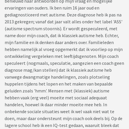
benieuwd naar antwoorden op mijn vraag en mogelijke
ervaringen van ouders. Ik ben ruim 16 jaar oud en
gediagnosticeerd met autisme. Deze diagnose heb ik pas na
2013 gekregen; vanaf dat jaar valt alles onder het label 'ASS'
(autisme spectrum stoornis). Er wordt gespeculeerd, met
name door mijn coach, dat ik klassiek autisme heb. Echter,
mijn familie en ik denken daar anders over. Familieleden
hebben namelijk al vroeg opgemerkt dat ik voorliep op mijn
ontwikkeling vergeleken met leeftijdsgenoten. Mijn coach
speculeert (nogmaals, speculatie, aangezien een coach geen
diagnose mag/kan stellen) dat ik klassiek autisme heb
vanwege dwangmatige handelingen, zoals plotseling
huppelen tijdens het lopen en het maken van bepaalde
geluiden zoals 'hmm'. Mensen met (klassiek) autisme
hebben vaak (erg veel) moeite met sociaal adequaat
handelen, hoewel ik daar minder moeite mee heb. In
onbekende sociale situaties weet ik wel vaak niet wat te
doen, maar daar ondersteunt mijn coach ook deels bij. Op de
lagere school heb ik een IQ-test gedaan, waaruit bleek dat