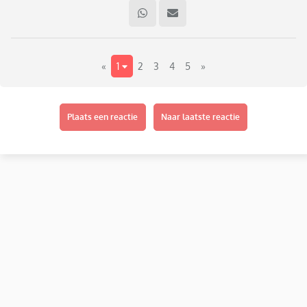
«
1
2
3
4
5
»
Plaats een reactie
Naar laatste reactie