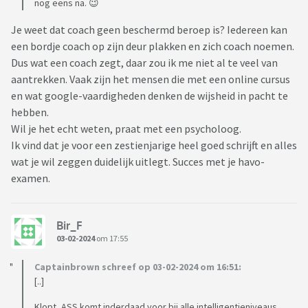
nog eens na. 😉
Je weet dat coach geen beschermd beroep is? Iedereen kan
een bordje coach op zijn deur plakken en zich coach noemen.
Dus wat een coach zegt, daar zou ik me niet al te veel van
aantrekken. Vaak zijn het mensen die met een online cursus
en wat google-vaardigheden denken de wijsheid in pacht te
hebben.
Wil je het echt weten, praat met een psycholoog.
Ik vind dat je voor een zestienjarige heel goed schrijft en alles
wat je wil zeggen duidelijk uitlegt. Succes met je havo-
examen.
Bir_F
03-02-2024
om 17:55
Captainbrown schreef op 03-02-2024 om 16:51:
[..]
Klopt, ASS komt inderdaad voor bij alle intelligentieniveaus.