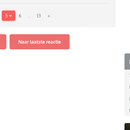
5
6
..
13
»
Naar laatste reactie