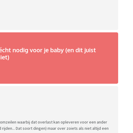
écht nodig voor je baby (en dit juist
iet)
s omzeilen waarbij dat overlast kan opleveren voor een ander
 rijden... Dat soort dingen) maar over zoiets als niet altijd een