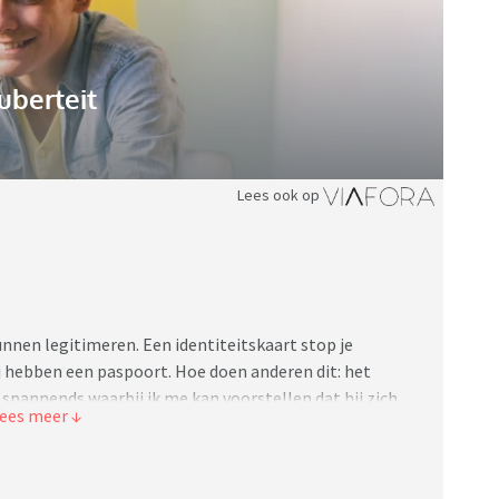
uberteit
Lees ook op
nnen legitimeren. Een identiteitskaart stop je
 hebben een paspoort. Hoe doen anderen dit: het
 spannends waarbij ik me kan voorstellen dat hij zich
, of paspoort mee in de schooltas? Ik kan me haast
n papieren tevoorschijn kunnen trekken. Hij reist niet
nd.