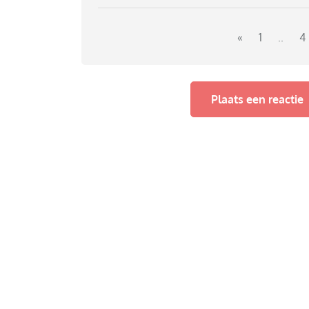
«
1
..
4
Plaats een reactie