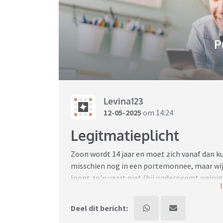
P
Levina123
12-05-2025
om 14:24
Legitmatieplicht
Zoon wordt 14 jaar en moet zich vanaf dan ku
misschien nog in een portemonnee, maar wij
loopt zo'n vaart niet (hij onderneemt weinig
zou moeten legitimeren) dus laat maar thuis
niet voorstellen dat andere pubers zomaar hu
Deel dit bericht:
met ov en hangt ook (nog) niet 's avonds ro