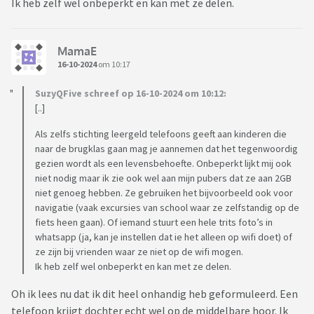
Ik heb zelf wel onbeperkt en kan met ze delen.
MamaE
16-10-2024
om 10:17
SuzyQFive schreef op 16-10-2024 om 10:12:
[..]
Als zelfs stichting leergeld telefoons geeft aan kinderen die
naar de brugklas gaan mag je aannemen dat het tegenwoordig
gezien wordt als een levensbehoefte. Onbeperkt lijkt mij ook
niet nodig maar ik zie ook wel aan mijn pubers dat ze aan 2GB
niet genoeg hebben. Ze gebruiken het bijvoorbeeld ook voor
navigatie (vaak excursies van school waar ze zelfstandig op de
fiets heen gaan). Of iemand stuurt een hele trits foto’s in
whatsapp (ja, kan je instellen dat ie het alleen op wifi doet) of
ze zijn bij vrienden waar ze niet op de wifi mogen.
Ik heb zelf wel onbeperkt en kan met ze delen.
Oh ik lees nu dat ik dit heel onhandig heb geformuleerd. Een
telefoon krijgt dochter echt wel op de middelbare hoor. Ik