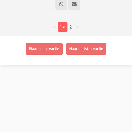
«
1
2
»
Plaats een reactie
Naar laatste reactie