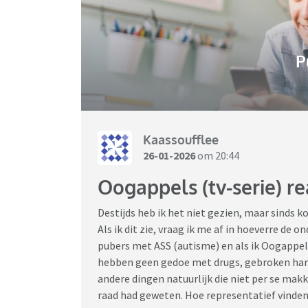
P
Kaassoufflee
26-01-2026
om 20:44
Oogappels (tv-serie) re
Destijds heb ik het niet gezien, maar sinds kor
Als ik dit zie, vraag ik me af in hoeverre de o
pubers met ASS (autisme) en als ik Oogappel
hebben geen gedoe met drugs, gebroken harte
andere dingen natuurlijk die niet per se makk
raad had geweten. Hoe representatief vinden