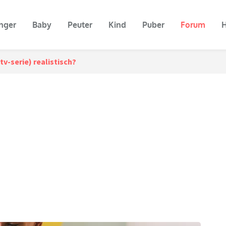
nger
Baby
Peuter
Kind
Puber
Forum
H
v-serie) realistisch?