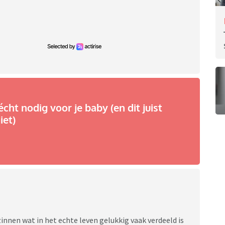
écht nodig voor je baby (en dit juist
iet)
zinnen wat in het echte leven gelukkig vaak verdeeld is