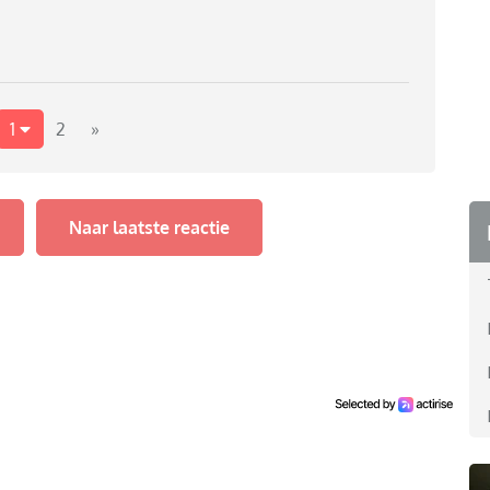
1
2
»
Naar laatste reactie