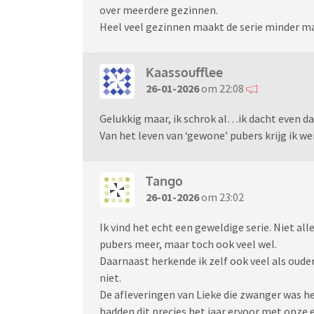
over meerdere gezinnen.
Heel veel gezinnen maakt de serie minder ma
Kaassoufflee
26-01-2026
om 22:08
Gelukkig maar, ik schrok al…ik dacht even dat
Van het leven van ‘gewone’ pubers krijg ik we
Tango
26-01-2026
om 23:02
Ik vind het echt een geweldige serie. Niet al
pubers meer, maar toch ook veel wel.
Daarnaast herkende ik zelf ook veel als ouder
niet.
De afleveringen van Lieke die zwanger was h
hadden dit precies het jaar ervoor met onze