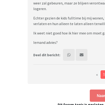
weer zal gebeuren, maar ze blijven verontwaa
logeren.
Echter gezien de kids fulltime bij mij wonen,
verlaten en hun alleen te laten alleen terwille
Ik weet niet goed hoe ik hier mee om moet g
Iemand advies?
Deel dit bericht:
«
Naar
Dit forum topic is gesloten