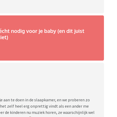
écht nodig voor je baby (en dit juist
iet)
je aan te doen in de slaapkamer, en we proberen zo
et zelf heel erg onprettig vindt als een ander me
neer de kinderen nu muziek horen, ze waarschijnlijk wel