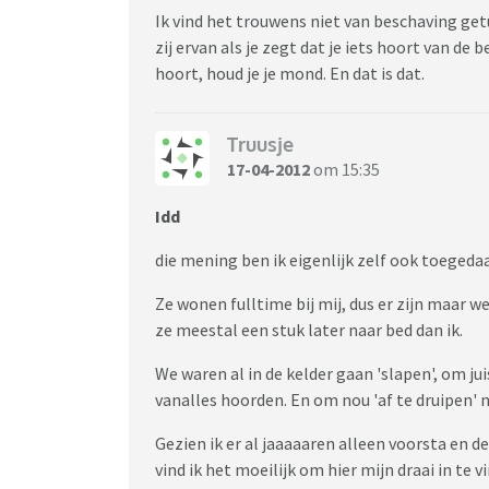
Ik vind het trouwens niet van beschaving get
zij ervan als je zegt dat je iets hoort van de
hoort, houd je je mond. En dat is dat.
Truusje
17-04-2012
om 15:35
Idd
die mening ben ik eigenlijk zelf ook toegeda
Ze wonen fulltime bij mij, dus er zijn maar 
ze meestal een stuk later naar bed dan ik.
We waren al in de kelder gaan 'slapen', om j
vanalles hoorden. En om nou 'af te druipen' na
Gezien ik er al jaaaaaren alleen voorsta en
vind ik het moeilijk om hier mijn draai in te v