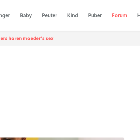
nger
Baby
Peuter
Kind
Puber
Forum
H
ers horen moeder's sex