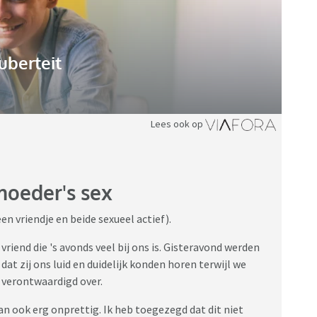
uberteit
Lees ook op
moeder's sex
en vriendje en beide sexueel actief).
riend die 's avonds veel bij ons is. Gisteravond werden
at zij ons luid en duidelijk konden horen terwijl we
 verontwaardigd over.
dan ook erg onprettig. Ik heb toegezegd dat dit niet