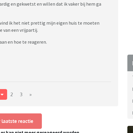
rdig en gekwetst en willen dat ik vaker bij hem ga
 vind ik het niet prettig mijn eigen huis te moeten
 van een vrijpartij.
aan en hoe te reageren.
1
2
3
»
 laatste reactie
, er kan niet meer gereageerd worden.