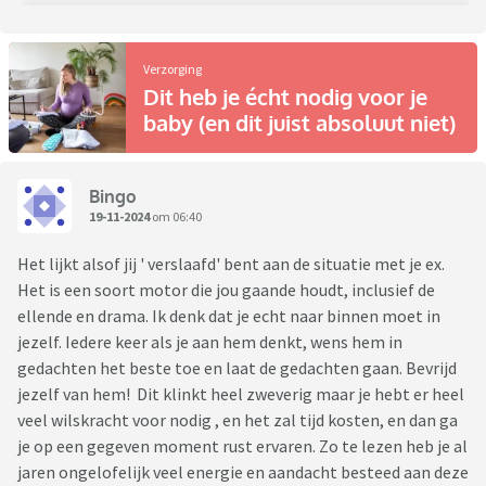
Verzorging
Dit heb je écht nodig voor je
baby (en dit juist absoluut niet)
Bingo
19-11-2024
om 06:40
Het lijkt alsof jij ' verslaafd' bent aan de situatie met je ex.
Het is een soort motor die jou gaande houdt, inclusief de
ellende en drama. Ik denk dat je echt naar binnen moet in
jezelf. Iedere keer als je aan hem denkt, wens hem in
gedachten het beste toe en laat de gedachten gaan. Bevrijd
jezelf van hem! Dit klinkt heel zweverig maar je hebt er heel
veel wilskracht voor nodig , en het zal tijd kosten, en dan ga
je op een gegeven moment rust ervaren. Zo te lezen heb je al
jaren ongelofelijk veel energie en aandacht besteed aan deze