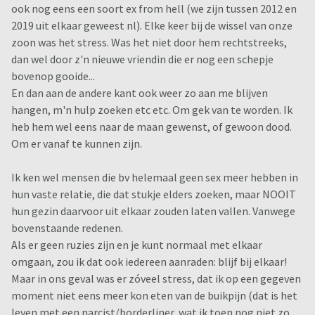
ook nog eens een soort ex from hell (we zijn tussen 2012 en
2019 uit elkaar geweest nl). Elke keer bij de wissel van onze
zoon was het stress. Was het niet door hem rechtstreeks,
dan wel door z'n nieuwe vriendin die er nog een schepje
bovenop gooide...
En dan aan de andere kant ook weer zo aan me blijven
hangen, m'n hulp zoeken etc etc. Om gek van te worden. Ik
heb hem wel eens naar de maan gewenst, of gewoon dood.
Om er vanaf te kunnen zijn.
Ik ken wel mensen die bv helemaal geen sex meer hebben in
hun vaste relatie, die dat stukje elders zoeken, maar NOOIT
hun gezin daarvoor uit elkaar zouden laten vallen. Vanwege
bovenstaande redenen.
Als er geen ruzies zijn en je kunt normaal met elkaar
omgaan, zou ik dat ook iedereen aanraden: blijf bij elkaar!
Maar in ons geval was er zóveel stress, dat ik op een gegeven
moment niet eens meer kon eten van de buikpijn (dat is het
leven met een narcist/borderliner, wat ik toen nog niet zo