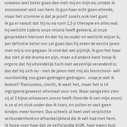
sowieso veel beter gaan dan met mij en mijn ex; omdat ik
zoooooveel wist van hem. Ik gun haar echt geen ellende,
maar het stomme is dat je jezelf zoiets ook niet gunt.
Ik ga er vanuit dat hij nu na ruim 1,5 jr therapie en alles wat
hij wellicht tijdens onze relatie heeft geleerd, al onze
gesprekken hierover én dat hij nu ouder en wellicht wijzer is,
per definitie beter om zal gaan dan hij zeker de eerste jaren
met mij is om gegaan. Ik vind dat wel pijnlijk. Ik gun het haar
dus niet al die drama en pijn, maar a.d andere kant hoop ik
ergens dat hij uiteindelijk toch niet wezenlijk veranderd is;
dus dat hij zich nu - met de jaren met mij als leerschool- wél
voorbeeldig zou gaan gedragen gedragen... snap je wat ik
bedoel? Rancuneus, slecht, ik weet het, maar het is té
ingrijpend geweest allemaal voor ons. Maar aangezien zien
zij al 3 bijna volwassen zoons heeft (hoorde ik van mijn zoon)
is ze al en stuk ouder dan ik toen, en zullen er vast geen
kindjes meer komen. Dus scheelt al heel veel verplichte
verbondenheid en afhankelijkheid die ik wél had met hem.
Ik hoop voor haar dat ze zelfstandig blijft, haar eigen huis