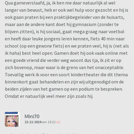
Qua gameverslaafd, ja, ik ben me daar natuurlijk al wel
langer van bewust, heb er ook wel hulp voor gezocht en hij is
ook gaan praten bij een praktijkbegeleider van de huisarts,
maar aan de andere kant doet hij gymnasium (zonder te
blijven zitten), is hij sociaal, gaat mega graag naar voetbal
en heeft daar leuke jongens leren kennen, fiets 40 min naar
school (op een gewone fiets) en we praten veel, hij is (net als
ik haha) best heel open. Gamen doet hij ook vaak online met
een goede vriend die verder weg woont dus tja, ik zit er op
zich bovenop, maar waar is de grens van het onacceptable.
Toevallig werk ik voor een soort kindertheater die dit thema
binnenkort gaat behandelen en zijn wij uitgenodigd om de
beiden zijden van het gamen op een podium te bespreken.
Omdat er natuurlijk veel meer zijn zoals hij.
Mini70
22-11-2024
om 19:22