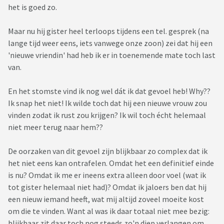
het is goed zo.
Maar nu hij gister heel terloops tijdens een tel. gesprek (na
lange tijd weer eens, iets vanwege onze zoon) zei dat hij een
'nieuwe vriendin' had heb ik er in toenemende mate toch last
van.
En het stomste vind ik nog wel dát ik dat gevoel heb! Why??
Ik snap het niet! Ik wilde toch dat hij een nieuwe vrouw zou
vinden zodat ik rust zou krijgen? Ik wil toch écht helemaal
niet meer terug naar hem??
De oorzaken van dit gevoel zijn blijkbaar zo complex dat ik
het niet eens kan ontrafelen. Omdat het een definitief einde
is nu? Omdat ik me er ineens extra alleen door voel (wat ik
tot gister helemaal niet had)? Omdat ik jaloers ben dat hij
een nieuw iemand heeft, wat mij altijd zoveel moeite kost
om die te vinden. Want al was ik daar totaal niet mee bezig:
blijkbaar zit daar toch nog steeds zo'n diep verlangen om