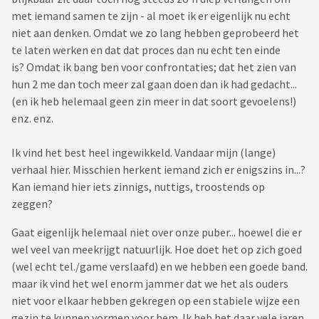
met iemand samen te zijn - al moet ik er eigenlijk nu echt
niet aan denken. Omdat we zo lang hebben geprobeerd het
te laten werken en dat dat proces dan nu echt ten einde
is? Omdat ik bang ben voor confrontaties; dat het zien van
hun 2 me dan toch meer zal gaan doen dan ik had gedacht...
(en ik heb helemaal geen zin meer in dat soort gevoelens!)
enz. enz.
Ik vind het best heel ingewikkeld. Vandaar mijn (lange)
verhaal hier. Misschien herkent iemand zich er enigszins in...?
Kan iemand hier iets zinnigs, nuttigs, troostends op
zeggen?
Gaat eigenlijk helemaal niet over onze puber... hoewel die er
wel veel van meekrijgt natuurlijk. Hoe doet het op zich goed
(wel echt tel./game verslaafd) en we hebben een goede band.
maar ik vind het wel enorm jammer dat we het als ouders
niet voor elkaar hebben gekregen op een stabiele wijze een
gezin te kunnen vormen voor hem. Ik heb het daar vele jaren