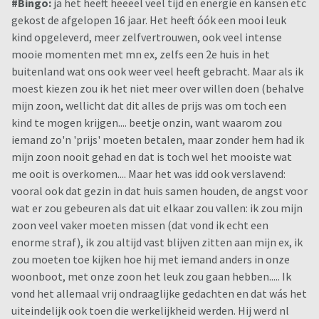
#Bingo:
ja het heeft heeeel veel tijd en energie en kansen etc
gekost de afgelopen 16 jaar. Het heeft óók een mooi leuk
kind opgeleverd, meer zelfvertrouwen, ook veel intense
mooie momenten met mn ex, zelfs een 2e huis in het
buitenland wat ons ook weer veel heeft gebracht. Maar als ik
moest kiezen zou ik het niet meer over willen doen (behalve
mijn zoon, wellicht dat dit alles de prijs was om toch een
kind te mogen krijgen.... beetje onzin, want waarom zou
iemand zo'n 'prijs' moeten betalen, maar zonder hem had ik
mijn zoon nooit gehad en dat is toch wel het mooiste wat
me ooit is overkomen.... Maar het was idd ook verslavend:
vooral ook dat gezin in dat huis samen houden, de angst voor
wat er zou gebeuren als dat uit elkaar zou vallen: ik zou mijn
zoon veel vaker moeten missen (dat vond ik echt een
enorme straf), ik zou altijd vast blijven zitten aan mijn ex, ik
zou moeten toe kijken hoe hij met iemand anders in onze
woonboot, met onze zoon het leuk zou gaan hebben..... Ik
vond het allemaal vrij ondraaglijke gedachten en dat wás het
uiteindelijk ook toen die werkelijkheid werden. Hij werd nl