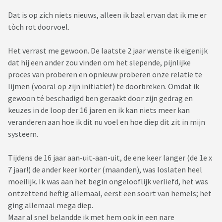
Dat is op zich niets nieuws, alleen ik baal ervan dat ik me er
tòch rot doorvoel.
Het verrast me gewoon. De laatste 2 jaar wenste ik eigenijk
dat hij een ander zou vinden om het slepende, pijnlijke
proces van proberen en opnieuw proberen onze relatie te
lijmen (vooral op zijn initiatief) te doorbreken. Omdat ik
gewoon té beschadigd ben geraakt door zijn gedrag en
keuzes in de loop der 16 jaren en ik kan niets meer kan
veranderen aan hoe ik dit nu voel en hoe diep dit zit in mijn
systeem.
Tijdens de 16 jaar aan-uit-aan-uit, de ene keer langer (de 1e x
7 jaar!) de ander keer korter (maanden), was loslaten heel
moeilijk. Ik was aan het begin ongelooflijk verliefd, het was
ontzettend heftig allemaal, eerst een soort van hemels; het
ging allemaal mega diep.
Maar al snel belandde ik met hem ook in een nare