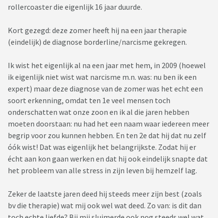
rollercoaster die eigenlijk 16 jaar duurde.
Kort gezegd: deze zomer heeft hij na een jaar therapie
(eindelijk) de diagnose borderline/narcisme gekregen.
Ik wist het eigenlijk al na een jaar met hem, in 2009 (hoewel
ik eigenlijk niet wist wat narcisme m.n. was: nu ben ik een
expert) maar deze diagnose van de zomer was het echt een
soort erkenning, omdat ten 1e veel mensen toch
onderschatten wat onze zoon en ik al die jaren hebben
moeten doorstaan: nu had het een naam waar iedereen meer
begrip voor zou kunnen hebben. En ten 2e dat hij dat nu zelf
óók wist! Dat was eigenlijk het belangrijkste. Zodat hij er
écht aan kon gaan werken en dat hij ook eindelijk snapte dat
het probleem van alle stress in zijn leven bij hemzelf lag.
Zeker de laatste jaren deed hij steeds meer zijn best (zoals
bv die therapie) wat mij ook wel wat deed. Zo van: is dit dan
toch echte liefde? Bij mij sluimerde ook nog steeds wel wat