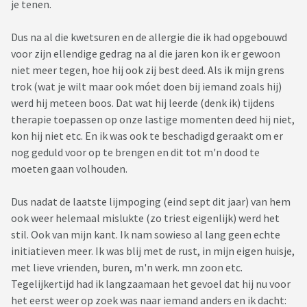
je tenen.
Dus na al die kwetsuren en de allergie die ik had opgebouwd
voor zijn ellendige gedrag na al die jaren kon ik er gewoon
niet meer tegen, hoe hij ook zij best deed. Als ik mijn grens
trok (wat je wilt maar ook móet doen bij iemand zoals hij)
werd hij meteen boos. Dat wat hij leerde (denk ik) tijdens
therapie toepassen op onze lastige momenten deed hij niet,
kon hij niet etc. En ik was ook te beschadigd geraakt om er
nog geduld voor op te brengen en dit tot m'n dood te
moeten gaan volhouden.
Dus nadat de laatste lijmpoging (eind sept dit jaar) van hem
ook weer helemaal mislukte (zo triest eigenlijk) werd het
stil. Ook van mijn kant. Ik nam sowieso al lang geen echte
initiatieven meer. Ik was blij met de rust, in mijn eigen huisje,
met lieve vrienden, buren, m'n werk. mn zoon etc.
Tegelijkertijd had ik langzaamaan het gevoel dat hij nu voor
het eerst weer op zoek was naar iemand anders en ik dacht: