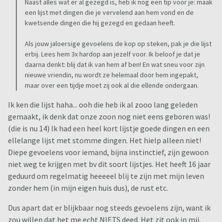
Naast alles wat er al gezegd is, heb ik nog een tip voor je: maak
een lijst met dingen die je vervelend aan hem vond en de
kwetsende dingen die hij gezegd en gedaan heeft.
Als jouw jaloersige gevoelens de kop op steken, pak je die lijst
erbij. Lees hem 3x hardop aan jezelf voor. Ik beloof je dat je
daarna denkt: blij dat ik van hem af ben! En wat sneu voor zijn
nieuwe vriendin, nu wordt ze helemaal door hem ingepakt,
maar over een tijdje moet zij ook al die ellende ondergaan.
Ik ken die lijst haha... ooh die heb ik al zooo lang geleden
gemaakt, ik denk dat onze zoon nog niet eens geboren was!
(die is nu 14) Ik had een heel kort lijstje goede dingen en een
ellelange lijst met stomme dingen. Het hielp alleen niet!
Diepe gevoelens voor iemand, bijna instinctief, zijn gewoon
niet weg te krijgen met bv dit soort lijstjes. Het heeft 16 jaar
geduurd om regelmatig heeeeel blij te zijn met mijn leven
zonder hem (in mijn eigen huis dus), de rust etc.
Dus apart dat er blijkbaar nog steeds gevoelens zijn, want ik
zou willen dat het me echt NIETS deed. Het zit ook in mij,