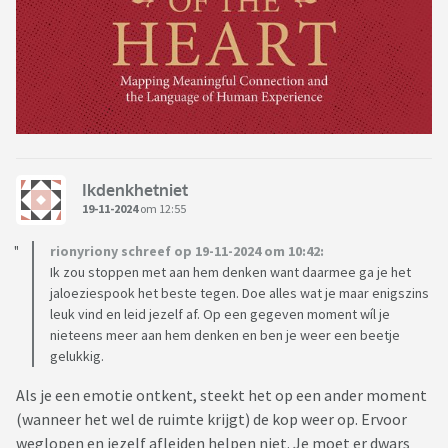
Ikdenkhetniet
19-11-2024
om 12:55
rionyriony schreef op 19-11-2024 om 10:42:
Ik zou stoppen met aan hem denken want daarmee ga je het
jaloeziespook het beste tegen. Doe alles wat je maar enigszins
leuk vind en leid jezelf af. Op een gegeven moment wíl je
nieteens meer aan hem denken en ben je weer een beetje
gelukkig.
Als je een emotie ontkent, steekt het op een ander moment
(wanneer het wel de ruimte krijgt) de kop weer op. Ervoor
weglopen en jezelf afleiden helpen niet. Je moet er dwars