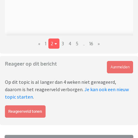
«
1
2
3
4
5
..
16
»
Reageer op dit bericht
Aanmelden
Op dit topic is al langer dan 4 weken niet gereageerd,
daarom is het reageerveld verborgen.
Je kan ook een nieuw
topic starten
.
Reageerveld tonen