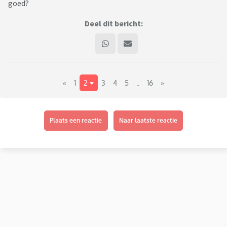
goed?
Deel dit bericht:
«
1
2
3
4
5
..
16
»
Plaats een reactie
Naar laatste reactie