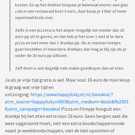
kosten. En op het drinken bespaar je helemaal enorm: een glas
cola in een restaurant kost 3 euro, daar koop je 3 liter of meer
supermarktcola voor.
Zelfs in een pizzeria is het amper mogelijk om minder dan 20
euro pp uit te geven, en dan heb je het over 1 niet al te dure
pizza en niet meer dan 1 drankje pp. Als er mensen toetjes
gaan bestellen of meerdere drankjes dan mag je blij zijn als je
onder de 30 euro pp uitkomt.
Zelf doen is wel degelijk vele malen goedkoper dan uit eten.
Ja als je vrije tijd gratis is wel. Maar voor 16 euro de man koop
ik graag wat vrije tijd en
ontzorging.
https://www.happyitaly.nl/nl/biosdeal/?
utm_source=happyitaly.nl#038;utm_medium=deals&%2303
8;utm_campaign=biosdeal
Pizza en filmpje hooguit een
drankje bij het eten extra voor 16 euro. Geen bergen vaat die
weer opgeruimd moet, niet een extra boodschappenronde
naast je weekboodschappen, niet de kiet opruimen of