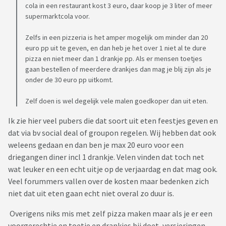
cola in een restaurant kost 3 euro, daar koop je 3 liter of meer
supermarktcola voor.
Zelfs in een pizzeria is het amper mogelijk om minder dan 20
euro pp uit te geven, en dan heb je het over 1 niet al te dure
pizza en niet meer dan 1 drankje pp. Als er mensen toetjes
gaan bestellen of meerdere drankjes dan mag je blij zijn als je
onder de 30 euro pp uitkomt.
Zelf doen is wel degelijk vele malen goedkoper dan uit eten.
Ik zie hier veel pubers die dat soort uit eten feestjes geven en
dat via bv social deal of groupon regelen. Wij hebben dat ook
weleens gedaan en dan ben je max 20 euro voor een
driegangen diner incl 1 drankje. Velen vinden dat toch net
wat leuker en een echt uitje op de verjaardag en dat mag ook.
Veel forummers vallen over de kosten maar bedenken zich
niet dat uit eten gaan echt niet overal zo duur is.
Overigens niks mis met zelf pizza maken maar als je er een
voorgerechtje en toetje en drankjes bij doet, versieringen,