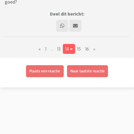
goed?
Deel dit bericht:
«
1
..
13
14
15
16
»
Plaats een reactie
Naar laatste reactie