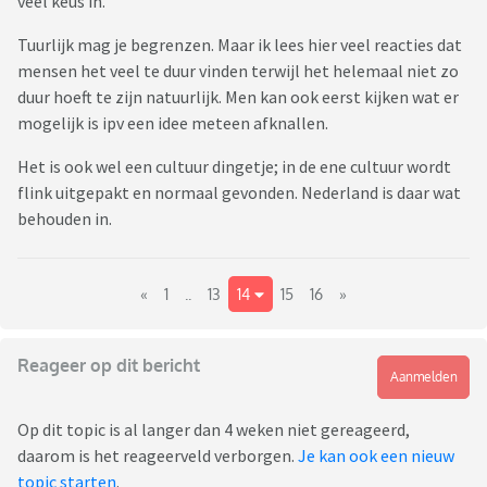
veel keus in.
Tuurlijk mag je begrenzen. Maar ik lees hier veel reacties dat
mensen het veel te duur vinden terwijl het helemaal niet zo
duur hoeft te zijn natuurlijk. Men kan ook eerst kijken wat er
mogelijk is ipv een idee meteen afknallen.
Het is ook wel een cultuur dingetje; in de ene cultuur wordt
flink uitgepakt en normaal gevonden. Nederland is daar wat
behouden in.
«
1
..
13
14
15
16
»
Reageer op dit bericht
Aanmelden
Op dit topic is al langer dan 4 weken niet gereageerd,
daarom is het reageerveld verborgen.
Je kan ook een nieuw
topic starten
.