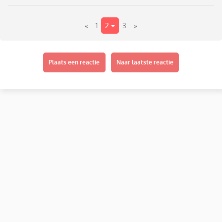
«
1
2
3
»
Plaats een reactie
Naar laatste reactie