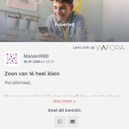
Puberteit
Lees ook op
Manon1980
05-07-2026
om 10:10
Zoon van 16 heel klein
Hoi allemaal,
Mijn zoon van 16 is 1.63 cm en hij heeft hier ontzettend veel
moeite mee. Hij is altijd al klein geweest voor zijn leeftijd.
Alles is onderzocht en hij is gewoon kerngezond, gelukkig
Deel dit bericht:
maar, echter zijn verwachte eindlengte zal maar 1.64 cm zijn.
Hij is niet laat of vroeg in de puberteit gekomen, dus het is in