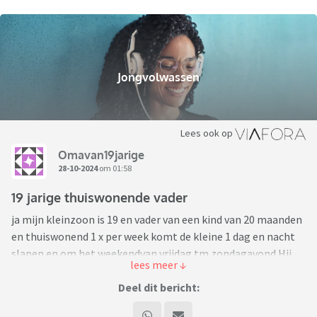
Jongvolwassen
Lees ook op
Omavan19jarige
28-10-2024
om 01:58
19 jarige thuiswonende vader
ja mijn kleinzoon is 19 en vader van een kind van 20 maanden
en thuiswonend 1 x per week komt de kleine 1 dag en nacht
slapen en om het weekendvan vrijdag tm zondagavond Hij
heeft geen inkomen ,geen werk
Solliciteerd maar heeft geen diploma,s . De moeder en hij zijn
Deel dit bericht:
niet mrer samen zij ontvangt kinderbijslag en kinder