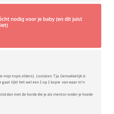
écht nodig voor je baby (en dit juist
iet)
ie mijn topic elders). Loslaten. Tja. Gemakkelijk is
ie gaat lijkt het wel een 1 op 1 kopie van waar m’n
ind dan met de horde die je als mentor onder je hoede