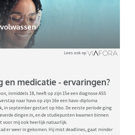
gvolwassen
Lees ook op
g en medicatie - ervaringen?
oon, inmiddels 18, heeft op zijn 15e een diagnose ASS
overstap naar havo op zijn 16e een havo-diploma
rk, in september gestart op hbo. De eerste periode ging
 leverde dingen in, en de studiepunten kwamen binnen.
 voor mij ook heerlijk natuurlijk.
lad er weer in gekomen. Hij mist deadlines, gaat minder