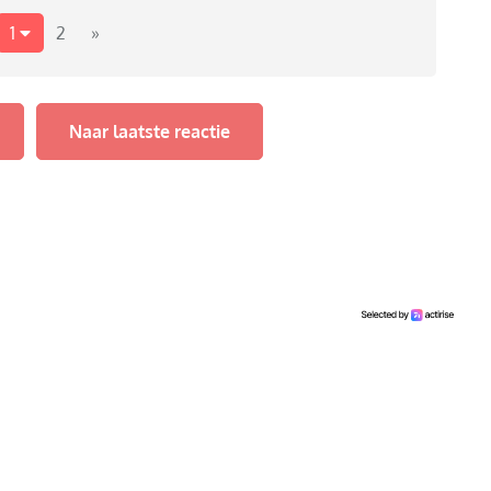
1
2
»
Naar laatste reactie