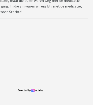
ukten, maar die buien waren weg met de medicatie
ing. In die zin waren wij erg blij met de medicatie,
troon.Sterkte!