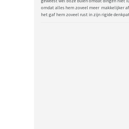
geweest wel boze buien omdat dingen niet l
omdat alles hem zoveel meer makkelijker af g
het gaf hem zoveel rust in zijn rigide denkpa