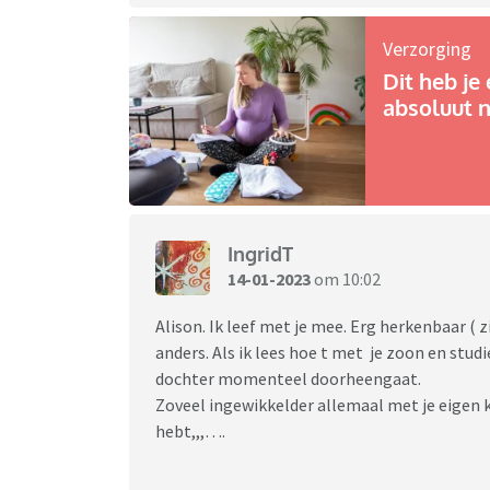
Verzorging
Dit heb je 
absoluut n
IngridT
14-01-2023
om 10:02
Alison. Ik leef met je mee. Erg herkenbaar ( z
anders. Als ik lees hoe t met je zoon en stud
dochter momenteel doorheengaat.
Zoveel ingewikkelder allemaal met je eigen k
hebt,,,….