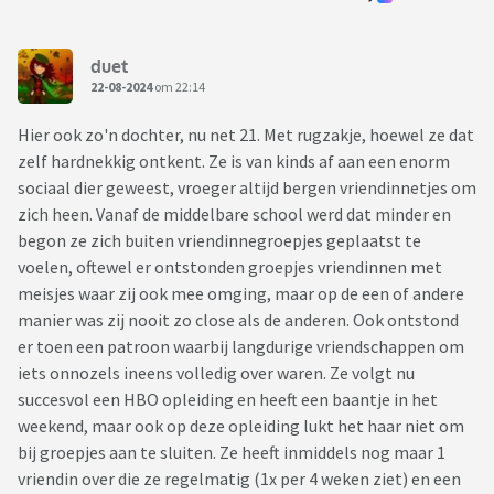
duet
22-08-2024
om 22:14
Hier ook zo'n dochter, nu net 21. Met rugzakje, hoewel ze dat
zelf hardnekkig ontkent. Ze is van kinds af aan een enorm
sociaal dier geweest, vroeger altijd bergen vriendinnetjes om
zich heen. Vanaf de middelbare school werd dat minder en
begon ze zich buiten vriendinnegroepjes geplaatst te
voelen, oftewel er ontstonden groepjes vriendinnen met
meisjes waar zij ook mee omging, maar op de een of andere
manier was zij nooit zo close als de anderen. Ook ontstond
er toen een patroon waarbij langdurige vriendschappen om
iets onnozels ineens volledig over waren. Ze volgt nu
succesvol een HBO opleiding en heeft een baantje in het
weekend, maar ook op deze opleiding lukt het haar niet om
bij groepjes aan te sluiten. Ze heeft inmiddels nog maar 1
vriendin over die ze regelmatig (1x per 4 weken ziet) en een