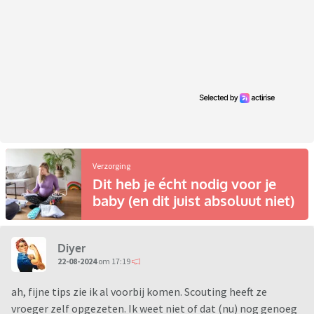
Verzorging
Dit heb je écht nodig voor je
baby (en dit juist absoluut niet)
Diyer
22-08-2024
om 17:19
ah, fijne tips zie ik al voorbij komen. Scouting heeft ze
vroeger zelf opgezeten. Ik weet niet of dat (nu) nog genoeg