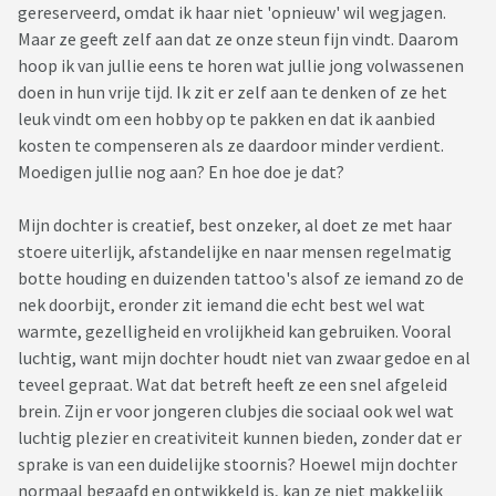
gereserveerd, omdat ik haar niet 'opnieuw' wil wegjagen.
Maar ze geeft zelf aan dat ze onze steun fijn vindt. Daarom
hoop ik van jullie eens te horen wat jullie jong volwassenen
doen in hun vrije tijd. Ik zit er zelf aan te denken of ze het
leuk vindt om een hobby op te pakken en dat ik aanbied
kosten te compenseren als ze daardoor minder verdient.
Moedigen jullie nog aan? En hoe doe je dat?
Mijn dochter is creatief, best onzeker, al doet ze met haar
stoere uiterlijk, afstandelijke en naar mensen regelmatig
botte houding en duizenden tattoo's alsof ze iemand zo de
nek doorbijt, eronder zit iemand die echt best wel wat
warmte, gezelligheid en vrolijkheid kan gebruiken. Vooral
luchtig, want mijn dochter houdt niet van zwaar gedoe en al
teveel gepraat. Wat dat betreft heeft ze een snel afgeleid
brein. Zijn er voor jongeren clubjes die sociaal ook wel wat
luchtig plezier en creativiteit kunnen bieden, zonder dat er
sprake is van een duidelijke stoornis? Hoewel mijn dochter
normaal begaafd en ontwikkeld is, kan ze niet makkelijk