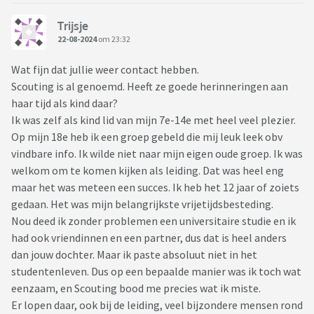
Trijsje
22-08-2024
om 23:32
Wat fijn dat jullie weer contact hebben.
Scouting is al genoemd. Heeft ze goede herinneringen aan
haar tijd als kind daar?
Ik was zelf als kind lid van mijn 7e-14e met heel veel plezier.
Op mijn 18e heb ik een groep gebeld die mij leuk leek obv
vindbare info. Ik wilde niet naar mijn eigen oude groep. Ik was
welkom om te komen kijken als leiding. Dat was heel eng
maar het was meteen een succes. Ik heb het 12 jaar of zoiets
gedaan. Het was mijn belangrijkste vrijetijdsbesteding.
Nou deed ik zonder problemen een universitaire studie en ik
had ook vriendinnen en een partner, dus dat is heel anders
dan jouw dochter. Maar ik paste absoluut niet in het
studentenleven. Dus op een bepaalde manier was ik toch wat
eenzaam, en Scouting bood me precies wat ik miste.
Er lopen daar, ook bij de leiding, veel bijzondere mensen rond