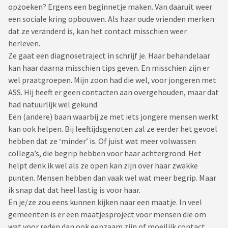
opzoeken? Ergens een beginnetje maken. Van daaruit weer
een sociale kring opbouwen. Als haar oude vrienden merken
dat ze veranderd is, kan het contact misschien weer
herleven.
Ze gaat een diagnosetraject in schrijf je. Haar behandelaar
kan haar daarna misschien tips geven. En misschien zijn er
wel praatgroepen. Mijn zoon had die wel, voor jongeren met
ASS. Hij heeft er geen contacten aan overgehouden, maar dat
had natuurlijk wel gekund.
Een (andere) baan waarbij ze met iets jongere mensen werkt
kan ook helpen. Bij leeftijdsgenoten zal ze eerder het gevoel
hebben dat ze ‘minder’ is. Of juist wat meer volwassen
collega’s, die begrip hebben voor haar achtergrond. Het
helpt denk ik wel als ze open kan zijn over haar zwakke
punten. Mensen hebben dan vaak wel wat meer begrip. Maar
ik snap dat dat heel lastig is voor haar.
En je/ze zou eens kunnen kijken naar een maatje. In veel
gemeenten is er een maatjesproject voor mensen die om
wat voor reden dan ook eenzaam zijn of moeilijk contact