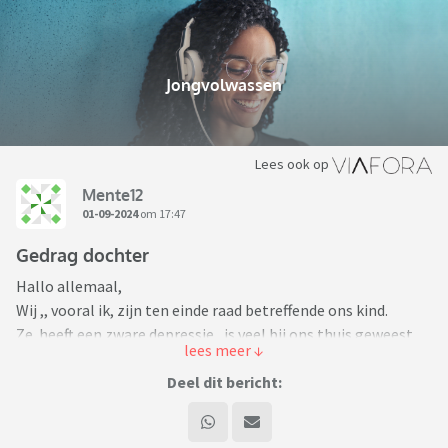
Jongvolwassen
Lees ook op
Mente12
01-09-2024
om 17:47
Gedrag dochter
Hallo allemaal,
Wij ,, vooral ik, zijn ten einde raad betreffende ons kind.
Ze heeft een zware depressie, is veel bij ons thuis geweest.
We hebben samen hulp geregeld. Dat is er geweest, maar ze
weigert nu alle hulp. Heeft met iedereen gebroken.
Deel dit bericht:
Ze woont alleen, maar heeft grote huurachterstand,
schulden. Dat weten we via de huurbaas, want wij zijn sinds