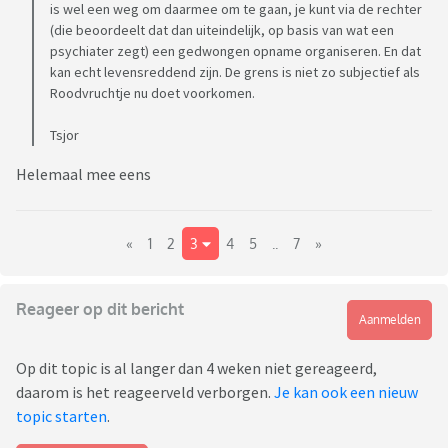
is wel een weg om daarmee om te gaan, je kunt via de rechter
(die beoordeelt dat dan uiteindelijk, op basis van wat een
psychiater zegt) een gedwongen opname organiseren. En dat
kan echt levensreddend zijn. De grens is niet zo subjectief als
Roodvruchtje nu doet voorkomen.
Tsjor
Helemaal mee eens
«
1
2
3
4
5
..
7
»
Reageer op dit bericht
Aanmelden
Op dit topic is al langer dan 4 weken niet gereageerd,
daarom is het reageerveld verborgen.
Je kan ook een nieuw
topic starten
.