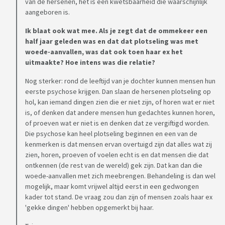
van de hersenen, het is een kwetsbaarheid die waarschijnlijk
aangeboren is.
Ik blaat ook wat mee. Als je zegt dat de ommekeer een
half jaar geleden was en dat dat plotseling was met
woede-aanvallen, was dat ook toen haar ex het
uitmaakte? Hoe intens was die relatie?
Nog sterker: rond de leeftijd van je dochter kunnen mensen hun
eerste psychose krijgen. Dan slaan de hersenen plotseling op
hol, kan iemand dingen zien die er niet zijn, of horen wat er niet
is, of denken dat andere mensen hun gedachtes kunnen horen,
of proeven wat er niet is en denken dat ze vergiftigd worden.
Die psychose kan heel plotseling beginnen en een van de
kenmerken is dat mensen ervan overtuigd zijn dat alles wat zij
zien, horen, proeven of voelen echt is en dat mensen die dat
ontkennen (de rest van de wereld) gek zijn. Dat kan dan die
woede-aanvallen met zich meebrengen. Behandeling is dan wel
mogelijk, maar komt vrijwel altijd eerst in een gedwongen
kader tot stand. De vraag zou dan zijn of mensen zoals haar ex
'gekke dingen' hebben opgemerkt bij haar.