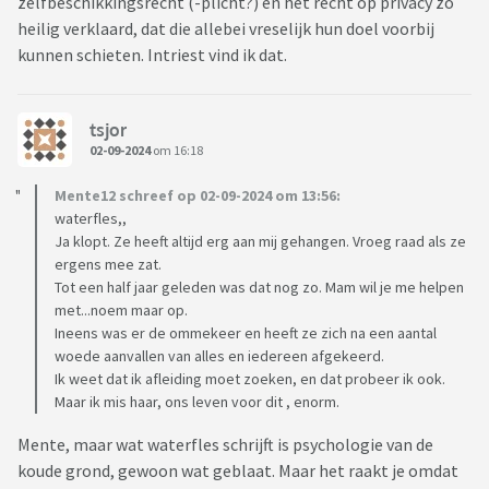
zelfbeschikkingsrecht (-plicht?) en het recht op privacy zo
heilig verklaard, dat die allebei vreselijk hun doel voorbij
kunnen schieten. Intriest vind ik dat.
tsjor
02-09-2024
om 16:18
Mente12 schreef op 02-09-2024 om 13:56:
waterfles,,
Ja klopt. Ze heeft altijd erg aan mij gehangen. Vroeg raad als ze
ergens mee zat.
Tot een half jaar geleden was dat nog zo. Mam wil je me helpen
met...noem maar op.
Ineens was er de ommekeer en heeft ze zich na een aantal
woede aanvallen van alles en iedereen afgekeerd.
Ik weet dat ik afleiding moet zoeken, en dat probeer ik ook.
Maar ik mis haar, ons leven voor dit , enorm.
Mente, maar wat waterfles schrijft is psychologie van de
koude grond, gewoon wat geblaat. Maar het raakt je omdat