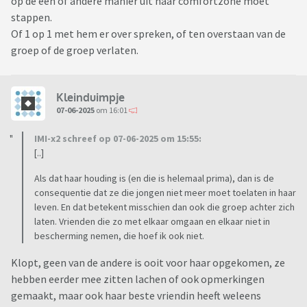
op de een of andere manier uit haar comfortzone moet
stappen.
Of 1 op 1 met hem er over spreken, of ten overstaan van de
groep of de groep verlaten.
Kleinduimpje
07-06-2025
om 16:01
IMI-x2 schreef op 07-06-2025 om 15:55:
[..]
Als dat haar houding is (en die is helemaal prima), dan is de
consequentie dat ze die jongen niet meer moet toelaten in haar
leven. En dat betekent misschien dan ook die groep achter zich
laten. Vrienden die zo met elkaar omgaan en elkaar niet in
bescherming nemen, die hoef ik ook niet.
Klopt, geen van de andere is ooit voor haar opgekomen, ze
hebben eerder mee zitten lachen of ook opmerkingen
gemaakt, maar ook haar beste vriendin heeft weleens