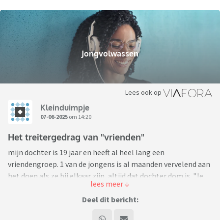
Jongvolwassen
Lees ook op
Kleinduimpje
07-06-2025
om 14:20
Het treitergedrag van "vrienden"
mijn dochter is 19 jaar en heeft al heel lang een
vriendengroep. 1 van de jongens is al maanden vervelend aan
het doen als ze bij elkaar zijn, altijd dat dochter dom is. "Je
hebt weinig hersencellen, we laten jou dat niet doen, want
ben je te dom voor". Af en toe zijn er zelfs vrienden die mee
Deel dit bericht:
doen, zelfs haar vriendin heeft weleens meegelachen (ik