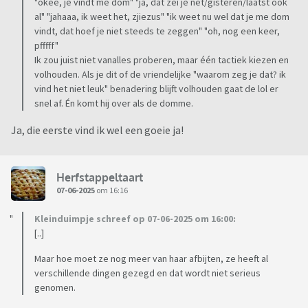
"okee, je vindt me dom" "ja, dat zei je net/gisteren/laatst ook
al" "jahaaa, ik weet het, zjiezus" "ik weet nu wel dat je me dom
vindt, dat hoef je niet steeds te zeggen" "oh, nog een keer,
pfffff"
Ik zou juist niet vanalles proberen, maar één tactiek kiezen en
volhouden. Als je dit of de vriendelijke "waarom zeg je dat? ik
vind het niet leuk" benadering blijft volhouden gaat de lol er
snel af. Én komt hij over als de domme.
Ja, die eerste vind ik wel een goeie ja!
Herfstappeltaart
07-06-2025
om 16:16
Kleinduimpje schreef op 07-06-2025 om 16:00:
[..]
Maar hoe moet ze nog meer van haar afbijten, ze heeft al
verschillende dingen gezegd en dat wordt niet serieus
genomen.