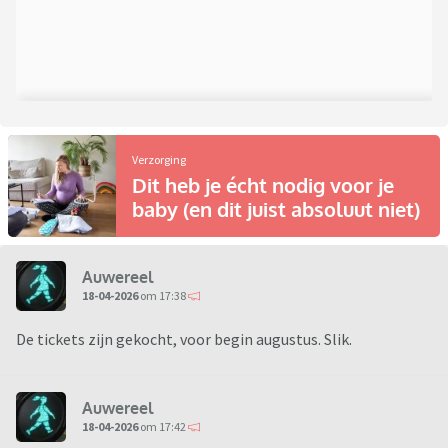
Verzorging
Dit heb je écht nodig voor je
baby (en dit juist absoluut niet)
Auwereel
18-04-2026
om 17:38
De tickets zijn gekocht, voor begin augustus. Slik.
Auwereel
18-04-2026
om 17:42