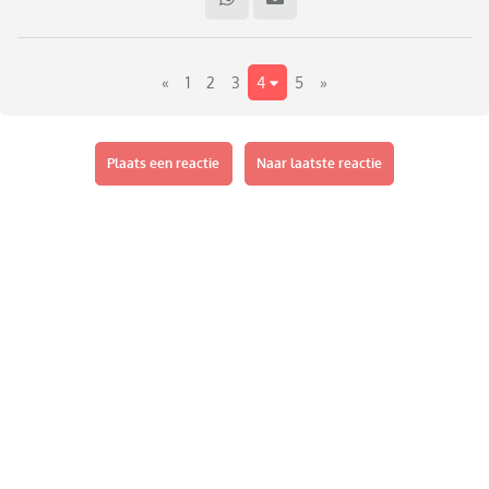
geschikt moment om ook het buitenland te overwegen, met
name het land waar vriend vandaan komt, Nieuw Zeeland,
dus niet echt in de buurt.
«
1
2
3
4
5
»
Het verwondert me niet, het verwonderde me eerder toen ze
vertelden op zoek te zijn naar een huis in Nederland.
Zijn er nog andere ouders met kinderen met
emigratieplannen?
Plaats een reactie
Naar laatste reactie