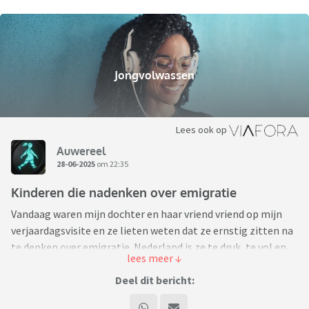
Jongvolwassen
Lees ook op
Auwereel
28-06-2025
om 22:35
Kinderen die nadenken over emigratie
Vandaag waren mijn dochter en haar vriend vriend op mijn
verjaardagsvisite en ze lieten weten dat ze ernstig zitten na
te denken over emigratie. Nederland is ze te druk, te vol en
weinig natuur en huizen in een rustige omgeving die
betaalbaar zijn èn in de buurt van werk zijn schaars. Dochter
Deel dit bericht:
is werkzoekend, vriend is op zoek naar ander werk, dus een