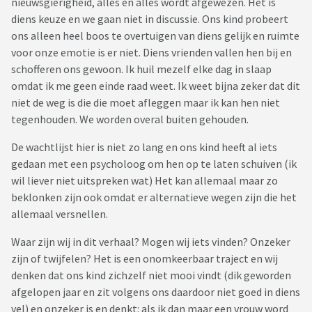
nieuwsgierigheid, alles en alles wordt afgewezen. Het is
diens keuze en we gaan niet in discussie. Ons kind probeert
ons alleen heel boos te overtuigen van diens gelijk en ruimte
voor onze emotie is er niet. Diens vrienden vallen hen bij en
schofferen ons gewoon. Ik huil mezelf elke dag in slaap
omdat ik me geen einde raad weet. Ik weet bijna zeker dat dit
niet de weg is die die moet afleggen maar ik kan hen niet
tegenhouden. We worden overal buiten gehouden.
De wachtlijst hier is niet zo lang en ons kind heeft al iets
gedaan met een psycholoog om hen op te laten schuiven (ik
wil liever niet uitspreken wat) Het kan allemaal maar zo
beklonken zijn ook omdat er alternatieve wegen zijn die het
allemaal versnellen.
Waar zijn wij in dit verhaal? Mogen wij iets vinden? Onzeker
zijn of twijfelen? Het is een onomkeerbaar traject en wij
denken dat ons kind zichzelf niet mooi vindt (dik geworden
afgelopen jaar en zit volgens ons daardoor niet goed in diens
vel) en onzeker is en denkt: als ik dan maar een vrouw word