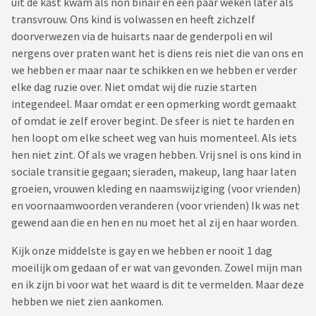
uit de kast kwam als non binair en een paar weken later als
transvrouw. Ons kind is volwassen en heeft zichzelf
doorverwezen via de huisarts naar de genderpoli en wil
nergens over praten want het is diens reis niet die van ons en
we hebben er maar naar te schikken en we hebben er verder
elke dag ruzie over. Niet omdat wij die ruzie starten
integendeel. Maar omdat er een opmerking wordt gemaakt
of omdat ie zelf erover begint. De sfeer is niet te harden en
hen loopt om elke scheet weg van huis momenteel. Als iets
hen niet zint. Of als we vragen hebben. Vrij snel is ons kind in
sociale transitie gegaan; sieraden, makeup, lang haar laten
groeien, vrouwen kleding en naamswijziging (voor vrienden)
en voornaamwoorden veranderen (voor vrienden) Ik was net
gewend aan die en hen en nu moet het al zij en haar worden.
Kijk onze middelste is gay en we hebben er nooit 1 dag
moeilijk om gedaan of er wat van gevonden. Zowel mijn man
en ik zijn bi voor wat het waard is dit te vermelden. Maar deze
hebben we niet zien aankomen.