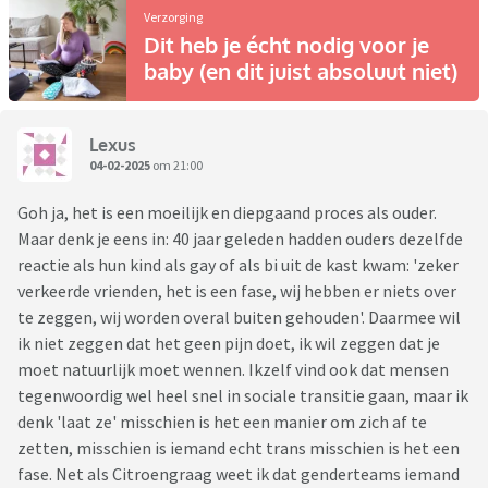
Verzorging
Dit heb je écht nodig voor je
baby (en dit juist absoluut niet)
Lexus
04-02-2025
om 21:00
Goh ja, het is een moeilijk en diepgaand proces als ouder.
Maar denk je eens in: 40 jaar geleden hadden ouders dezelfde
reactie als hun kind als gay of als bi uit de kast kwam: 'zeker
verkeerde vrienden, het is een fase, wij hebben er niets over
te zeggen, wij worden overal buiten gehouden'. Daarmee wil
ik niet zeggen dat het geen pijn doet, ik wil zeggen dat je
moet natuurlijk moet wennen. Ikzelf vind ook dat mensen
tegenwoordig wel heel snel in sociale transitie gaan, maar ik
denk 'laat ze' misschien is het een manier om zich af te
zetten, misschien is iemand echt trans misschien is het een
fase. Net als Citroengraag weet ik dat genderteams iemand