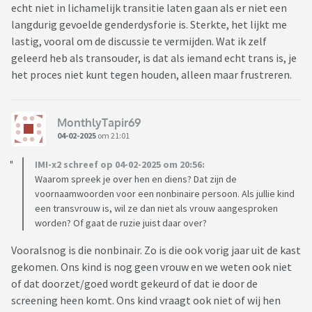
echt niet in lichamelijk transitie laten gaan als er niet een
langdurig gevoelde genderdysforie is. Sterkte, het lijkt me
lastig, vooral om de discussie te vermijden. Wat ik zelf
geleerd heb als transouder, is dat als iemand echt trans is, je
het proces niet kunt tegen houden, alleen maar frustreren.
MonthlyTapir69
04-02-2025
om 21:01
IMI-x2 schreef op 04-02-2025 om 20:56:
Waarom spreek je over hen en diens? Dat zijn de
voornaamwoorden voor een nonbinaire persoon. Als jullie kind
een transvrouw is, wil ze dan niet als vrouw aangesproken
worden? Of gaat de ruzie juist daar over?
Vooralsnog is die nonbinair. Zo is die ook vorig jaar uit de kast
gekomen. Ons kind is nog geen vrouw en we weten ook niet
of dat doorzet/goed wordt gekeurd of dat ie door de
screening heen komt. Ons kind vraagt ook niet of wij hen