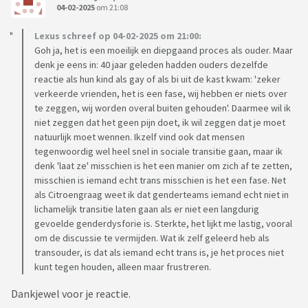
04-02-2025
om 21:08
Lexus schreef op 04-02-2025 om 21:00:
Goh ja, het is een moeilijk en diepgaand proces als ouder. Maar
denk je eens in: 40 jaar geleden hadden ouders dezelfde
reactie als hun kind als gay of als bi uit de kast kwam: 'zeker
verkeerde vrienden, het is een fase, wij hebben er niets over
te zeggen, wij worden overal buiten gehouden'. Daarmee wil ik
niet zeggen dat het geen pijn doet, ik wil zeggen dat je moet
natuurlijk moet wennen. Ikzelf vind ook dat mensen
tegenwoordig wel heel snel in sociale transitie gaan, maar ik
denk 'laat ze' misschien is het een manier om zich af te zetten,
misschien is iemand echt trans misschien is het een fase. Net
als Citroengraag weet ik dat genderteams iemand echt niet in
lichamelijk transitie laten gaan als er niet een langdurig
gevoelde genderdysforie is. Sterkte, het lijkt me lastig, vooral
om de discussie te vermijden. Wat ik zelf geleerd heb als
transouder, is dat als iemand echt trans is, je het proces niet
kunt tegen houden, alleen maar frustreren.
Dankjewel voor je reactie.