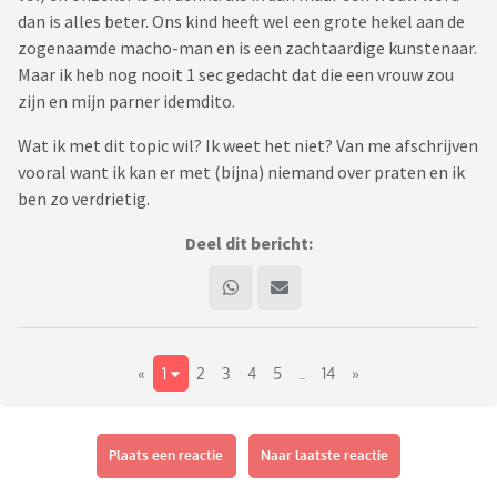
dan is alles beter. Ons kind heeft wel een grote hekel aan de
zogenaamde macho-man en is een zachtaardige kunstenaar.
Maar ik heb nog nooit 1 sec gedacht dat die een vrouw zou
zijn en mijn parner idemdito.
Wat ik met dit topic wil? Ik weet het niet? Van me afschrijven
vooral want ik kan er met (bijna) niemand over praten en ik
ben zo verdrietig.
Deel dit bericht:
«
1
2
3
4
5
..
14
»
Plaats een reactie
Naar laatste reactie