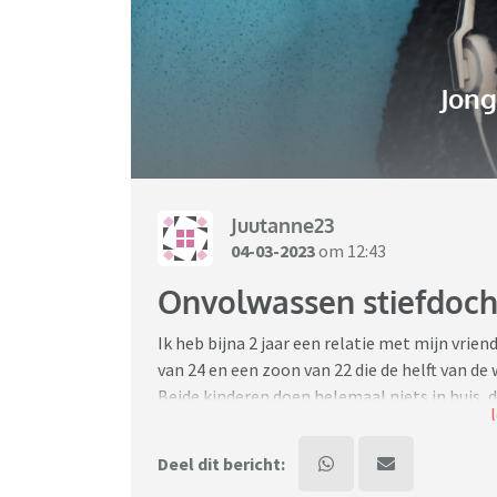
Jon
Juutanne23
04-03-2023
om 12:43
Onvolwassen stiefdoch
Ik heb bijna 2 jaar een relatie met mijn vriend
van 24 en een zoon van 22 die de helft van de
Beide kinderen doen helemaal niets in huis,
weigert op alle fronten iets te doen in huis. 
respectloos. Ze negeert mij en houdt op gee
Deel dit bericht:
e de badkamer in de ochtend en wordt boos als 