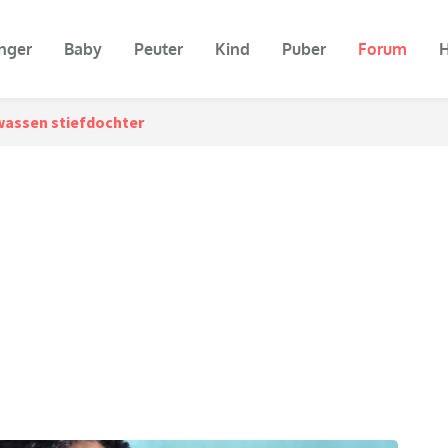
nger
Baby
Peuter
Kind
Puber
Forum
H
assen stiefdochter