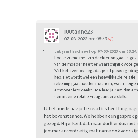
Juutanne23
07-03-2023
om 08:59
Labyrinth schreef op 07-03-2023 om 08:24:
Hoe je vriend met zijn dochter omgaat is gek
van de moeder heeft er waarschijnlijk voor ge
Wat het over jou zegt dat je dit pleasegedrag 
heb. Het wordt wel een ingewikkelde relatie, 
rekening gaat houden met hem, wat hij 'eigenlij
echt over iets denkt. Hoe leer je hem dan e
een intieme relatie vraagt andere skills.
Ik heb mede nav jullie reacties heel lang nag
het bovenstaande. We hebben een gesprek ge
gezegd. Hij erkent dat maar durft er dus niet 
jammer en verdrietig met name ook voor zijn