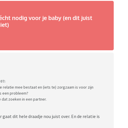
écht nodig voor je baby (en dit juist
iet)
07:
ne relatie mee bestaat en (iets te) zorgzaam is voor zijn
ens een probleem?
 dat zoeken in een partner.
 gaat dit hele draadje nou juist over. En de relatie is