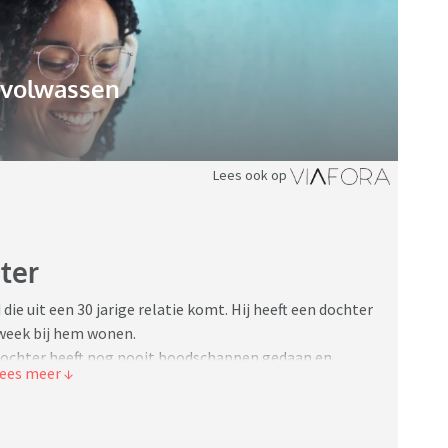
gvolwassen
Lees ook op
ter
 die uit een 30 jarige relatie komt. Hij heeft een dochter
 week bij hem wonen.
 dochter heeft nog nooit boodschappen gedaan en
Ze dirigeert haar vader en schoffeert hem. Ik vind haar
n enkele wijze rekening met haar vader (zo claimrecht
hij daar iets van vindt). Als ze toch iets een keer