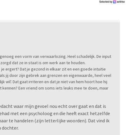
 genoeg een vorm van verwaarlozing. Heel schadelijk. De input
zorgd dat ze in staat is om werk aan te houden.
je ergert? Dat je gezond in elkaar zit en een goede intuitie
als jij door zijn gebrek aan grenzen en eigenwaarde, heel veel
k wil'. Dat gaat irriteren en dat je niet van hem hoort hoe hij
cht kennen? Een vriend om soms iets leuks mee te doen, maar
edacht waar mijn gevoel nou echt over gaat en dat is
had met een psycholoog en die heeft exact hetzelfde
naar te handelen (zijn letterlijke woorden). Dat vind ik
 dochter.