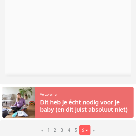
Verzorging
Dit heb je écht nodig voor je
baby (en dit juist absoluut niet)
«
1
2
3
4
5
6
»