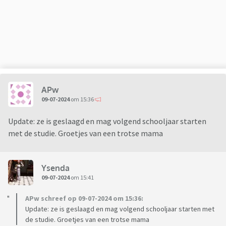
goed plan, want het leert haar zelfstandig worden. Het kot
is geen noodzaak, want de school is makkelijk en snel
bereikbaar. Maar we gunnen haar dat. Ik verwacht toch een
beetje dankbaarheid, maar zij vindt het gewoon
vanzelfsprekend dat mijn ex-man en ik alles betalen maar ze
vindt ook dat wij er niks over te zeggen hebben.
APw
Ze mag haar eigen ding doen, maar elke vorm van interesse
09-07-2024
om 15:36
die ik toon, kan ze niet verdragen en beschouwt ze als
ongewenst gemoei.
Update: ze is geslaagd en mag volgend schooljaar starten
Ze krijgt een mooie kans en de vrijheid om te doen wat ze wil,
met de studie. Groetjes van een trotse mama
maar ik zie alleen maar ondankbaarheid.
Ik weet intussen niet meer hoe ik hiermee moet omgaan.
Het drijft ons uit elkaar.
Ysenda
09-07-2024
om 15:41
Tips?
APw schreef op 09-07-2024 om 15:36:
Update: ze is geslaagd en mag volgend schooljaar starten met
de studie. Groetjes van een trotse mama