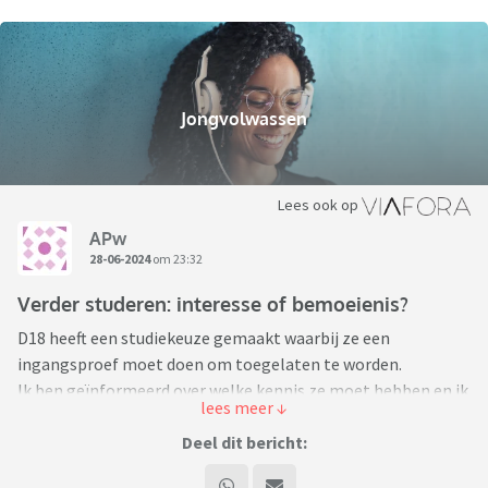
Jongvolwassen
Lees ook op
APw
28-06-2024
om 23:32
Verder studeren: interesse of bemoeienis?
D18 heeft een studiekeuze gemaakt waarbij ze een
ingangsproef moet doen om toegelaten te worden.
Ik ben geïnformeerd over welke kennis ze moet hebben en ik
probeer haar al maandenlang te stimuleren om zich goed
voor te bereiden. Ik doe veel suggesties over waar ze info kan
Deel dit bericht:
vinden. Echter, ze accepteert dat niet. Ze zegt dat ik daarmee