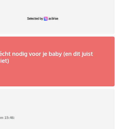
écht nodig voor je baby (en dit juist
iet)
m 15:46: