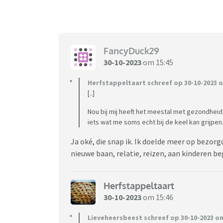
ik te weinig betrokkenheid toon. Maar als ik 
opdring. Kortom, heel veel spanning.
Daarom denk ik vaak serieus: zou het voor mi
worden van de sociale verplichting om contac
FancyDuck29
opgelucht voelen? Missen zou ik ze zeker, maa
30-10-2023
om 15:45
Hoe is dit voor andere ouders? Herkennen julli
Herfstappeltaart schreef op 30-10-2023 o
[..]
Nou bij mij heeft het meestal met gezondheid 
iets wat me soms echt bij de keel kan grijpen
Ja oké, die snap ik. Ik doelde meer op bezorg
nieuwe baan, relatie, reizen, aan kinderen be
Herfstappeltaart
30-10-2023
om 15:46
Lieveheersbeest schreef op 30-10-2023 om