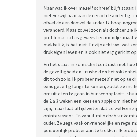
Maar wat ik over mezelf schreef blijft staan: 
niet verwijtbaar aan de een of de ander ligt 
ofwel de een danwel de ander. Ik hoop nogma
veranderd. Maar zowel zoon als dochter zie i
problematisch is geweest en mondjesmaat wa
makkelijk, is het niet. Er zijn echt wel wat 
druk eigen leven en is ook niet erg gericht o
En het staat in zo'n schril contrast met hoe
de gezelligheid en knusheid en betrokkenhei
dit toch zo is. Ik probeer mezelf niet op te 
eens gezellig langs te komen, zodat ze me h
om uit eten te gaan in hun woonplaats, stuur
de 2 a 3 weken een keer een appje om niet he
zijn, maar laat altijd weten dat ze welkom zij
oninteressant. En vanuit mijn dochter komt er
ouder. Ze zegt vaak onvriendelijke en regelm
persoonlijk probeer aan te trekken. Ik prob