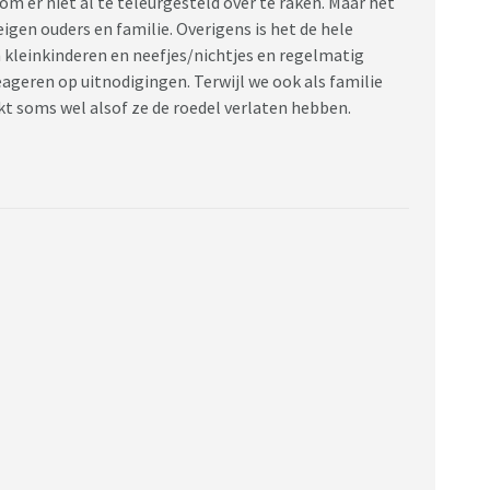
m er niet al te teleurgesteld over te raken. Maar het
eigen ouders en familie. Overigens is het de hele
 kleinkinderen en neefjes/nichtjes en regelmatig
geren op uitnodigingen. Terwijl we ook als familie
kt soms wel alsof ze de roedel verlaten hebben.