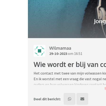
Jon
Wilmamaa
29-10-2023
om 16:51
Wie wordt er blij van 
Het contact met twee van mijn volwassen ki
En ik worstel met een vraag die vast nogal ne
ouders en hun volwassen kinderen contact ho
Die gedachte komt bij me op nadat ik veel g
Deel dit bericht:
volwassen kinderen. (Aanleiding was de topi
volwassen kind”). Ik schrok ervan hoe vaak di