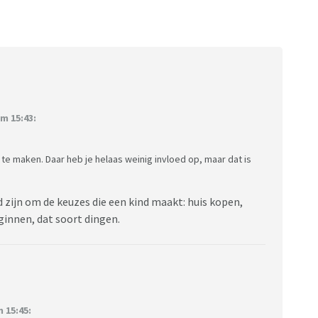
wel contact zoek, voelt het alsof ik me aan hen
jn kinderen een enorme opluchting zijn, als ze bevrijd
t met mij te houden? En zou ik me zelf ook bevrijd en
r dat doe ik nu ook al.
e er iets in?
m 15:43:
te maken. Daar heb je helaas weinig invloed op, maar dat is
.
d zijn om de keuzes die een kind maakt: huis kopen,
ginnen, dat soort dingen.
 15:45: