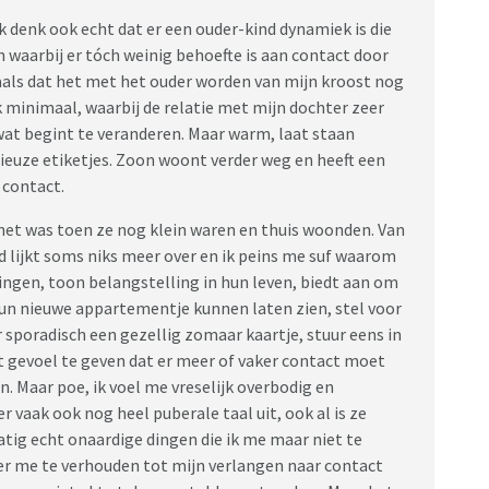
ik denk ook echt dat er een ouder-kind dynamiek is die
en waarbij er tóch weinig behoefte is aan contact door
als dat het met het ouder worden van mijn kroost nog
k minimaal, waarbij de relatie met mijn dochter zeer
t begint te veranderen. Maar warm, laat staan
serieuze etiketjes. Zoon woont verder weg en heeft een
p contact.
 het was toen ze nog klein waren en thuis woonden. Van
d lijkt soms niks meer over en ik peins me suf waarom
dringen, toon belangstelling in hun leven, biedt aan om
un nieuwe appartementje kunnen laten zien, stel voor
 sporadisch een gezellig zomaar kaartje, stuur eens in
t gevoel te geven dat er meer of vaker contact moet
n. Maar poe, ik voel me vreselijk overbodig en
 vaak ook nog heel puberale taal uit, ook al is ze
atig echt onaardige dingen die ik me maar niet te
eer me te verhouden tot mijn verlangen naar contact