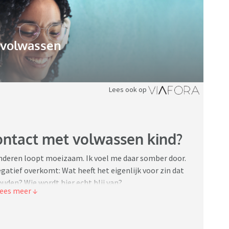
gvolwassen
Lees ook op
contact met volwassen kind?
nderen loopt moeizaam. Ik voel me daar somber door.
gatief overkomt: Wat heeft het eigenlijk voor zin dat
uden? Wie wordt hier echt blij van?
elezen heb over het contact tussen ouders en
c van Vrouwvriend. getiteld “Geen contact met
t contact problematisch is. Bijna de helft van alle