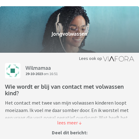
Jongvolwassen
Lees ook op
Wilmamaa
29-10-2023
om 16:51
Wie wordt er blij van contact met volwassen
kind?
Het contact met twee van mijn volwassen kinderen loopt
moeizaam. Ik voel me daar somber door. En ik worstel met
een vraag die vast nogal negatief overkomt: Wat heeft het
eigenlijk voor zin dat ouders en hun volwassen kinderen
contact houden? Wie wordt hier echt blij van?
Deel dit bericht: