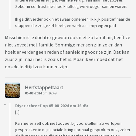
andere kinderen krijg ik warmte terug. Van haar niet zozeer.
enorme opluchting zijn, als ze bevrijd worden van de sociale
Zeker in contrast met hoe knuffelig we vroeger samen waren.
verplichting om contact met mij te houden? En zou ik me
zelf ook bevrijd en opgelucht voelen? Missen zou ik ze zeker,
Ik ga dit verder ook niet zwaar opnemen. Ik kijk positief naar de
maar dat doe ik nu ook al.
stappen die ze gezet heeft, en werk aan mijn eigen pad
Hoe is dit voor andere ouders? Herkennen jullie er iets in?
Misschien is je dochter gewoon ook niet zo familiair, heeft ze
niet zoveel met familie. Sommige mensen zijn zo en dan
hoeft er verder geen reden of aanleiding voor te zijn. Dat kan
zuur zijn maar het is zoals het is. Maar ik vermoed dat het
ook de leeftijd zou kunnen zijn.
Herfstappeltaart
05-08-2024
om 16:49
Diyer schreef op 05-08-2024 om 16:43:
[..]
Kan me er zelf ook niet zoveel bij voorstellen. Zo verlopen
gesprekken in mijn sociale kring normaal gesproken ook, zeker