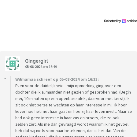
slecht is. Als ze hun verwachtingen en opstelling aanpassen,
gaat het vaak beter. Ze moeten loslaten en hun
verwachtingen temperen. Verwachtingen over de
hoeveelheid en de diepgang van het contact. En
verwachtingen van de rol die ze nog in het leven van hun kind
spelen. Het is dus vooral aan de ouders om los te laten, een
stapje terug te doen en hun negatieve/bezorgde mening
voor zich te houden.
Gingergirl
Ik vind dit best logisch klinken en ik probeer het ook zo te
05-08-2024
om 16:49
doen. Toch maakt het me heel somber. Wat heeft het
Wilmamaa schreef op 05-08-2024 om 16:33:
contact voor zin, als je maar zo weinig betrokkenheid bij
Even voor de duidelijkheid - mijn opmerking ging over een
elkaar ‘mag’ hebben? Bovendien: als ik weinig contact zoek
dochter die ik al maanden niet gezien of gesproken had. (Begin
met mijn kinderen voel ik me daar óók schuldig over. Bang
mei, 10 minuten op een openbare plek, daarvoor met kerst). Ik
dat ik te weinig betrokkenheid toon. Maar als ik wel contact
zit ook niet perse te wachten op haar interesse in mij. Ik hoor
zoek, voelt het alsof ik me aan hen opdring. Kortom, heel
liever hoe het met haar gaat en hoe zij haar leven invult. Maar ze
had ook geen interesse in haar zus en broers, die ze ook
veel spanning.
zelden ziet. Als me dan gevraagd wordt waarom ik het gevoel
Daarom denk ik vaak serieus: zou het voor mijn kinderen een
heb dat wij niets voor haar betekenen, dan is het dat. Van de