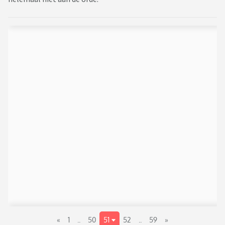
«
1
..
50
51
52
..
59
»