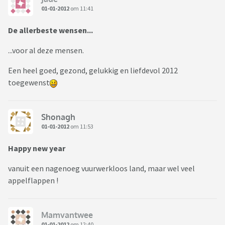
01-01-2012
om 11:41
De allerbeste wensen...
...voor al deze mensen.
Een heel goed, gezond, gelukkig en liefdevol 2012
toegewenst
Shonagh
01-01-2012
om 11:53
Happy new year
vanuit een nagenoeg vuurwerkloos land, maar wel veel
appelflappen !
Mamvantwee
01-01-2012
om 12:40