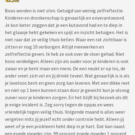
Boos worden is niet slim. Getuigd van weinig zelfreflectie.
Kinderen en dronkenschap is gevaarlijk en onverantwoord.
Je kon beter zeggen dat je een kutavond had en te diep in
het glaasje hebt gekeken en spijt en inzicht betuigen. Het is
niet raar dat ze veilig thuis bellen. Waar een rat zichtbaar is
zitten er nog 10 verborgen. Altijd meewerken en
zelfreflectie geven. Ik heb ze ook over de vloer gehad. Niet
boos verdedigen. Alleen zijn als ouder voor je kinderen is ook
zwaar en je bent maar een mens. De een neukt er op los, de
ander vreet zich vol en jij drinkt teveel. Wat gevaarlijk is is als
je laveloos bent en geen zorg kan leveren. Met een dikke reet
en niet op 1 been kunnen staan door je gewicht kun je alsnog
zuiver voor je kinderen zorgen. En het blijft bij bezoek als dit
je enige incident is. Zeg sorry tegen de oppas en wees
vriendelijk tegen veilig thuis. Volgende maand is alles weer
vergeten mits jij jezelf echt onder controle hebt. Alleen jij
weet of je een probleem hebt diep in je hart. Dat kan naast
een goede moeder zijn, 99 procent goede moeder 1 procent