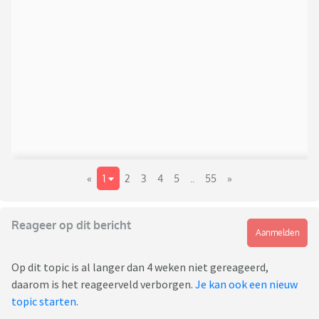
«
1
2
3
4
5
..
55
»
Reageer op dit bericht
Aanmelden
Op dit topic is al langer dan 4 weken niet gereageerd,
daarom is het reageerveld verborgen.
Je kan ook een nieuw
topic starten
.