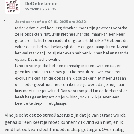
DeOnbekende
04-01-2025
om 20:35
Jorni schreef op 04-01-2025 om 20:32:
Ik denk dat je wel heel erg dronken moet zijn geweest voordat
ze je oppakten. Natuurlijk niet heel handig, maar kan een keer
gebeuren. Is het een incident of gebeurt dit vaker? Gebeurt dit
vaker dan is het wel belangrijk dat je dit gaat aanpakken. Ik vind
het wel raar dat jij of zij niet even hebben kunnen bellen naar de
oppas. Dat is echt kwalijk.
Ik hoop voor je dat het een eenmalig incident was en dat er
geen instantie aan ten pas gaat komen. Ik zou wel even een
excuus maken aan de oppas en ik zou zeker niet meer uitgaan
of in ieder geval niet meer drinken als je weet dat je nog naar
huis moet naar jouw kind. Dan voorkom je dit in de toekomst en
heeft het geen impact op jouw kind, ook al kijk je even een
keertje te diep in het glaasje.
Vind je echt dat zo straallazerus zijn dat je van straat wordt
gehaald "een keertje moet kunnen"? Ik vind van niet, en ik
vind het ook van slecht moederschap getuigen. Overmatig