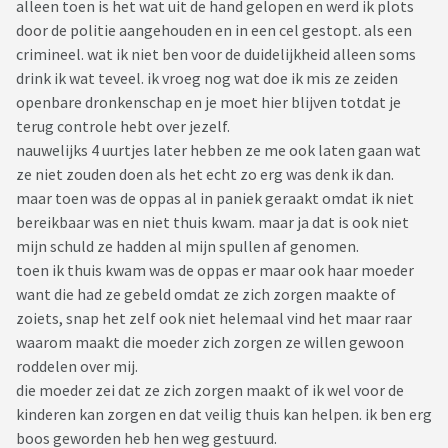
alleen toen is het wat uit de hand gelopen en werd ik plots
door de politie aangehouden en in een cel gestopt. als een
crimineel. wat ik niet ben voor de duidelijkheid alleen soms
drink ik wat teveel. ik vroeg nog wat doe ik mis ze zeiden
openbare dronkenschap en je moet hier blijven totdat je
terug controle hebt over jezelf.
nauwelijks 4 uurtjes later hebben ze me ook laten gaan wat
ze niet zouden doen als het echt zo erg was denk ik dan.
maar toen was de oppas al in paniek geraakt omdat ik niet
bereikbaar was en niet thuis kwam. maar ja dat is ook niet
mijn schuld ze hadden al mijn spullen af genomen.
toen ik thuis kwam was de oppas er maar ook haar moeder
want die had ze gebeld omdat ze zich zorgen maakte of
zoiets, snap het zelf ook niet helemaal vind het maar raar
waarom maakt die moeder zich zorgen ze willen gewoon
roddelen over mij.
die moeder zei dat ze zich zorgen maakt of ik wel voor de
kinderen kan zorgen en dat veilig thuis kan helpen. ik ben erg
boos geworden heb hen weg gestuurd.