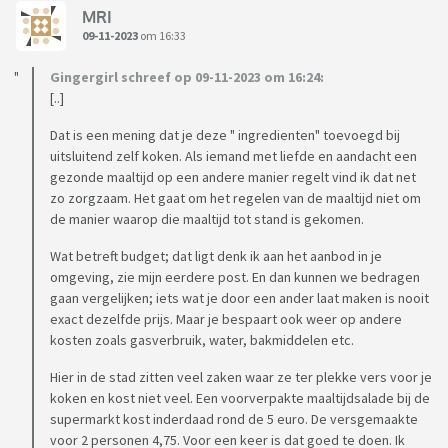
MRI
09-11-2023
om 16:33
Gingergirl schreef op 09-11-2023 om 16:24:
[..]
Dat is een mening dat je deze " ingredienten" toevoegd bij
uitsluitend zelf koken. Als iemand met liefde en aandacht een
gezonde maaltijd op een andere manier regelt vind ik dat net
zo zorgzaam. Het gaat om het regelen van de maaltijd niet om
de manier waarop die maaltijd tot stand is gekomen.
Wat betreft budget; dat ligt denk ik aan het aanbod in je
omgeving, zie mijn eerdere post. En dan kunnen we bedragen
gaan vergelijken; iets wat je door een ander laat maken is nooit
exact dezelfde prijs. Maar je bespaart ook weer op andere
kosten zoals gasverbruik, water, bakmiddelen etc.
Hier in de stad zitten veel zaken waar ze ter plekke vers voor je
koken en kost niet veel. Een voorverpakte maaltijdsalade bij de
supermarkt kost inderdaad rond de 5 euro. De versgemaakte
voor 2 personen 4,75. Voor een keer is dat goed te doen. Ik