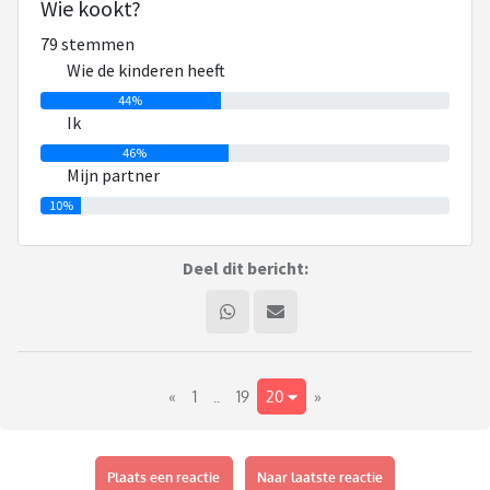
Wie kookt?
Hoe doen jullie dat? Kookt diegene die de kinderen heeft of
79 stemmen
kookt 1 van jullie altijd?
Wie de kinderen heeft
Iemand ervaring met een kookcursus?
44%
Ik
46%
Mijn partner
10%
Deel dit bericht:
«
1
..
19
20
»
Plaats een reactie
Naar laatste reactie