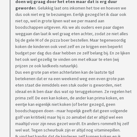
doen wij graag door het eten maar dat is erg duur
geworde
n. Gelukkig laat ons inkomen het toe en hoeven we
dus ook niet erg te bezuinigen. Eerlijk gezegd let ik daar ook
niet op, wel in grote lijnen wat we per maand aan
boodschappen uitgeven. Als we als ouders een paar dagen
weggaan dan laat ik wel graag eten achter, zodat ze niet alles
bij de gele M of de pizza boer bestellen. Maar tegenwoordig
koken de kinderen ook veel zelf en ze krijgen een beperkt
budget per dag dus daar hebben ze zelf belang bij. En ze lijken
het ook wel gezellig te vinden om met elkaar te eten (wij
prijzen ze ook luidkeels natuurlijk).
Dus een grote pan eten achterlaten kan de laatste tijd
betekenen dat er na een weekend weg een even grote pan
eten staat die inmiddels een stuk ouder is geworden, niet
ideaal en ik ben daar dus wat op teruggekomen. Ze regelen het
prima zelf. De een kan koken, de ander kan prima koken, en
eentje kan eigenlijk niet koken (of beter gezegd, geen
boodschappen doen - maar hopelijk geeft dat geen volgende
golf van krititiek) maar hij is zo aimabel dat er altijd wel een
maaltijd voor zijn neus gezet wordt. En anders rommelt hij zelf
wel wat. Tegen scheurbuik zijn er altijd nog vitaminepillen.
Ik vind het handig dat de kinderen zelf kunnen koken en ik