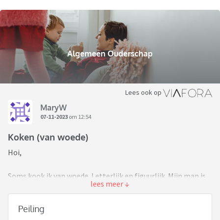
Algemeen Ouderschap
Lees ook op
MaryW
07-11-2023
om 12:54
Koken (van woede)
Hoi,
Soms kook ik van woede. Letterlijk en figuurlijk. Mijn man is
hartstikke leuk met de kinderen maar kan niet koken. Nog
geen gebakken ei. Hij zorgt 2 dagen voor de kinderen als ik
Peiling
werk tot laat. Koken lukt hem alleen niet.