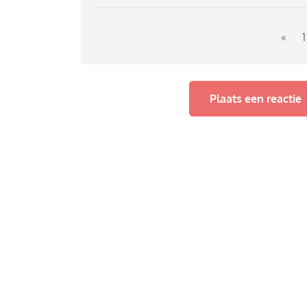
ook. Van de Speeltuin weglopen ook. Letterlij
luistert niet. Van alles geprobeerd rustig pra
slof en roep ik
«
1
KLAAAR NU!!
help. Hoe kan ik meer rust in de opvoeding kr
Plaats een reactie