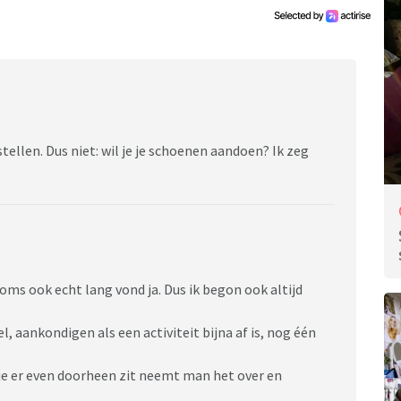
tellen. Dus niet: wil je je schoenen aandoen? Ik zeg
soms ook echt lang vond ja. Dus ik begon ook altijd
, aankondigen als een activiteit bijna af is, nog één
s je er even doorheen zit neemt man het over en