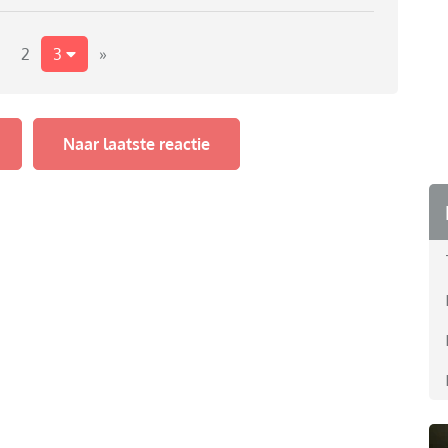
k ALLES. Eten aan tafel doet ze niet wil ze niet. Ze
ten uiteraard en af en toe schiet ik weleens uit mijn
2
3
»
ijgen en dat ze ook wat meer luistert
Naar laatste reactie