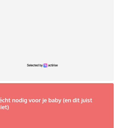
écht nodig voor je baby (en dit juist
iet)