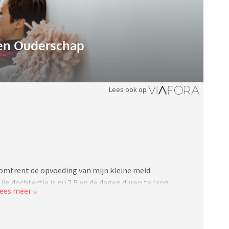
n Ouderschap
Lees ook op
 omtrent de opvoeding van mijn kleine meid.
ijn dochtertje is nu 2,5 en de dagen duren te lang.
pt. Mijn dochter kan niet omgaan met regels en nu
aar het is echt dramatisch. Als we stoppen met badtijd
sen ook, naar bed gaan ook. Stoppen met een spelletje