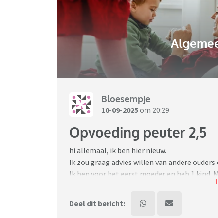
Algemee
Bloesempje
10-09-2025
om 20:29
Opvoeding peuter 2,5
hi allemaal, ik ben hier nieuw.
Ik zou graag advies willen van andere ouders
Ik ben voor het eerst moeder en heb 1 kind. M
Daarmee doel ik op hoe moeizaam het verloo
denken jullie vast tsja…. Ze is 2,5. Klopt, m
Deel dit bericht:
dan is het schreeuwen en gillen. Tandenpoet