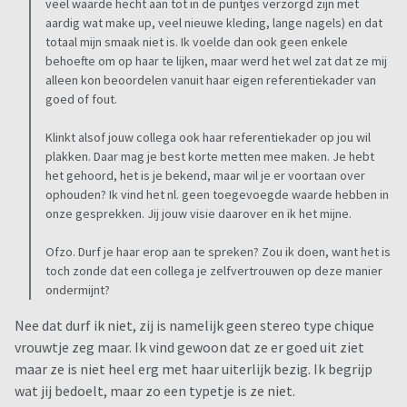
veel waarde hecht aan tot in de puntjes verzorgd zijn met
aardig wat make up, veel nieuwe kleding, lange nagels) en dat
totaal mijn smaak niet is. Ik voelde dan ook geen enkele
behoefte om op haar te lijken, maar werd het wel zat dat ze mij
alleen kon beoordelen vanuit haar eigen referentiekader van
goed of fout.
Klinkt alsof jouw collega ook haar referentiekader op jou wil
plakken. Daar mag je best korte metten mee maken. Je hebt
het gehoord, het is je bekend, maar wil je er voortaan over
ophouden? Ik vind het nl. geen toegevoegde waarde hebben in
onze gesprekken. Jij jouw visie daarover en ik het mijne.
Ofzo. Durf je haar erop aan te spreken? Zou ik doen, want het is
toch zonde dat een collega je zelfvertrouwen op deze manier
ondermijnt?
Nee dat durf ik niet, zij is namelijk geen stereo type chique
vrouwtje zeg maar. Ik vind gewoon dat ze er goed uit ziet
maar ze is niet heel erg met haar uiterlijk bezig. Ik begrijp
wat jij bedoelt, maar zo een typetje is ze niet.