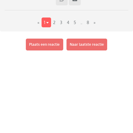
«
1
2
3
4
5
..
8
»
Plaats een reactie
Naar laatste reactie