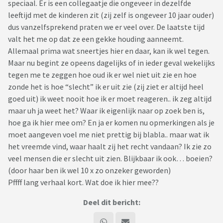
speciaal. Er is een collegaatje die ongeveer in dezelfde
leeftijd met de kinderen zit (zij zelf is ongeveer 10 jaar ouder)
dus vanzelfsprekend praten we er veel over. De laatste tijd
valt het me op dat ze een gekke houding aanneemt.
Allemaal prima wat sneertjes hier en daar, kan ik wel tegen.
Maar nu begint ze opeens dagelijks of in ieder geval wekelijks
tegen me te zeggen hoe oud ik er wel niet uit zie en hoe
zonde het is hoe “slecht” ik er uit zie (zij ziet er altijd heel
goed uit) ik weet nooit hoe ik er moet reageren.. ik zeg altijd
maar uh ja weet het? Waar ik eigenlijk naar op zoek ben is,
hoe ga ik hier mee om? En ja er komen nu opmerkingen als je
moet aangeven voel me niet prettig bij blabla.. maar wat ik
het vreemde vind, waar haalt zij het recht vandaan? Ik zie zo
veel mensen die er slecht uit zien. Blijkbaar ik ook… boeien?
(door haar ben ik wel 10 x zo onzeker geworden)
Pffff lang verhaal kort. Wat doe ik hier mee??
Deel dit bericht: