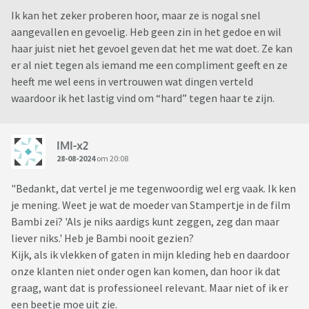
Ik kan het zeker proberen hoor, maar ze is nogal snel
aangevallen en gevoelig. Heb geen zin in het gedoe en wil
haar juist niet het gevoel geven dat het me wat doet. Ze kan
er al niet tegen als iemand me een compliment geeft en ze
heeft me wel eens in vertrouwen wat dingen verteld
waardoor ik het lastig vind om “hard” tegen haar te zijn.
IMI-x2
28-08-2024
om 20:08
"Bedankt, dat vertel je me tegenwoordig wel erg vaak. Ik ken
je mening. Weet je wat de moeder van Stampertje in de film
Bambi zei? 'Als je niks aardigs kunt zeggen, zeg dan maar
liever niks.' Heb je Bambi nooit gezien?
Kijk, als ik vlekken of gaten in mijn kleding heb en daardoor
onze klanten niet onder ogen kan komen, dan hoor ik dat
graag, want dat is professioneel relevant. Maar niet of ik er
een beetje moe uit zie.