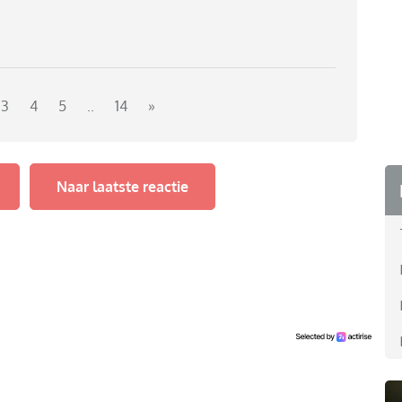
3
4
5
..
14
»
Naar laatste reactie