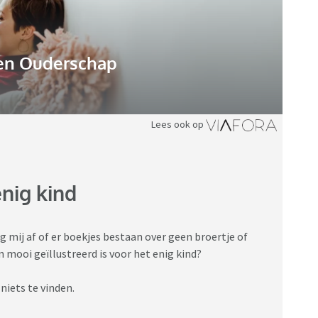
n Ouderschap
Lees ook op
nig kind
eg mij af of er boekjes bestaan over geen broertje of
 mooi geïllustreerd is voor het enig kind?
niets te vinden.