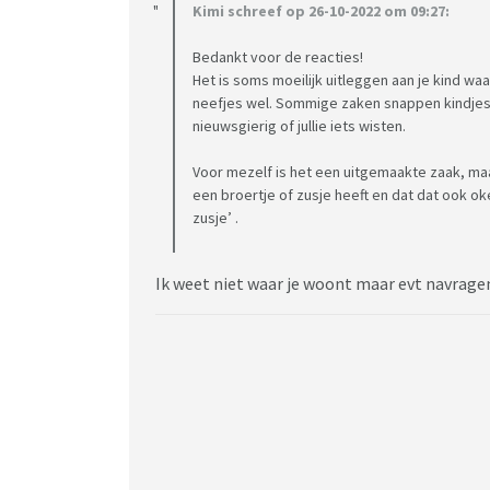
Kimi schreef op 26-10-2022 om 09:27:
Bedankt voor de reacties!
Het is soms moeilijk uitleggen aan je kind waar
neefjes wel. Sommige zaken snappen kindjes
nieuwsgierig of jullie iets wisten.
Voor mezelf is het een uitgemaakte zaak, maa
een broertje of zusje heeft en dat dat ook oke 
zusje’ .
Ik weet niet waar je woont maar evt navragen