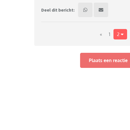
Deel dit bericht:
«
1
2
Plaats een reactie