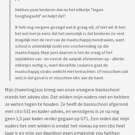
Hebben jouw kinderen dan nu het etiketje "tegen
hoogbegaafd" en helpt dat?
Ik heb nog nergens gezegd wat ik graag wil, of niet wil. Ik ben
het wel met je eens dat het wenselijk is dat kinderen zo veel
mogelijk met de rest van de maatschappij meedraaien, want
school is uiteindelijk (ook) een voorbereiding op die
maatschappij. Maar juist daarom is het de vraag of het
opplakken van - en vooral: de aanpak afstemmen op - allerlei
etiketjes nuttig is, want diezelfde coulance gaat de
maatschappij straks wellicht niet betrachten. Of misschien ook
wel; in dat geval is er misschien niks aan de hand.
Mijn (tweeling)zus kreeg van onze vroegere basisschool
steeds het advies sbo. Dat wilden mijn ouders niet en hebben
ze weten tegen te houden. Ze heeft de basisschool afgerond
met cito 531 en kader-advies, en vervolgens is ze na nog
geen 1,5 jaar kader verder gegaan op GTL. Een reden dat mijn
ouders het niet wilden is omdat het niveau op een sbo heel
laag is en mijn zus daardoor geen omgeving zou hebben