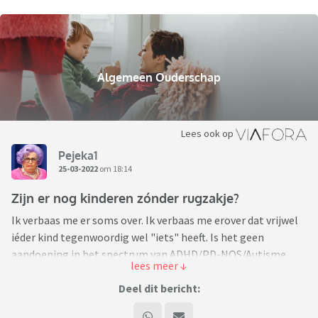
Algemeen Ouderschap
Lees ook op
Pejeka1
25-03-2022
om 18:14
Zijn er nog kinderen zónder rugzakje?
Ik verbaas me er soms over. Ik verbaas me erover dat vrijwel
iéder kind tegenwoordig wel "iets" heeft. Is het geen
aandoening in het spectrum van ADHD/PD-NOS/Autisme,
dan wel op zijn minst een gluten- of koemelkallergie, maar
helemaal zónder iets lijken er geen kinderen meer te
Deel dit bericht:
bestaan. Laatst was ik op een feestje, gezien de