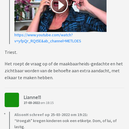
https://www.youtube.com/watch?
v=yfpQr_RQt5E&ab_channel=METLOES
Triest.
Het roept de vraag op of de maakbaarheids-gedachte en het
zichtbaar worden van de behoefte aan extra aandacht, met
elkaar te maken hebben.
Lianne11
27-03-2022
om 18:15
AlisonH schreef op 25-03-2022 om 19:21:
“Vroegah” kregen kinderen ook een etiketje. Dom, of lui, of
lastig.