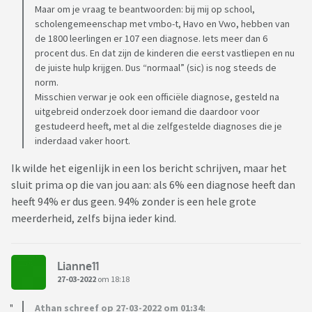
Maar om je vraag te beantwoorden: bij mij op school,
scholengemeenschap met vmbo-t, Havo en Vwo, hebben van
de 1800 leerlingen er 107 een diagnose. Iets meer dan 6
procent dus. En dat zijn de kinderen die eerst vastliepen en nu
de juiste hulp krijgen. Dus “normaal” (sic) is nog steeds de
norm.
Misschien verwar je ook een officiële diagnose, gesteld na
uitgebreid onderzoek door iemand die daardoor voor
gestudeerd heeft, met al die zelfgestelde diagnoses die je
inderdaad vaker hoort.
Ik wilde het eigenlijk in een los bericht schrijven, maar het
sluit prima op die van jou aan: als 6% een diagnose heeft dan
heeft 94% er dus geen. 94% zonder is een hele grote
meerderheid, zelfs bijna ieder kind.
Lianne11
27-03-2022
om 18:18
Athan schreef op 27-03-2022 om 01:34: