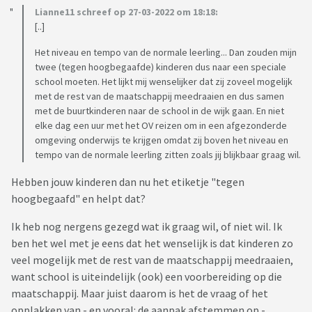
Lianne11 schreef op 27-03-2022 om 18:18:
[..]
Het niveau en tempo van de normale leerling... Dan zouden mijn
twee (tegen hoogbegaafde) kinderen dus naar een speciale
school moeten. Het lijkt mij wenselijker dat zij zoveel mogelijk
met de rest van de maatschappij meedraaien en dus samen
met de buurtkinderen naar de school in de wijk gaan. En niet
elke dag een uur met het OV reizen om in een afgezonderde
omgeving onderwijs te krijgen omdat zij boven het niveau en
tempo van de normale leerling zitten zoals jij blijkbaar graag wil.
Hebben jouw kinderen dan nu het etiketje "tegen
hoogbegaafd" en helpt dat?
Ik heb nog nergens gezegd wat ik graag wil, of niet wil. Ik
ben het wel met je eens dat het wenselijk is dat kinderen zo
veel mogelijk met de rest van de maatschappij meedraaien,
want school is uiteindelijk (ook) een voorbereiding op die
maatschappij. Maar juist daarom is het de vraag of het
opplakken van - en vooral: de aanpak afstemmen op -