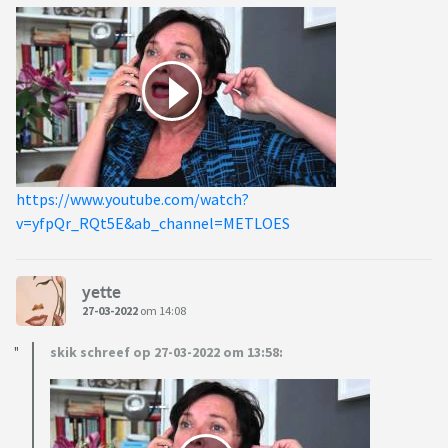
https://www.youtube.com/watch?
v=yfpQr_RQt5E&ab_channel=METLOES
yette
27-03-2022
om 14:08
skik schreef op 27-03-2022 om 13:58: