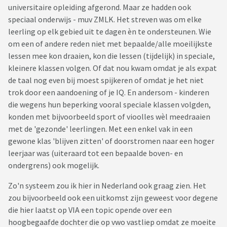
universitaire opleiding afgerond. Maar ze hadden ook
speciaal onderwijs - muv ZMLK. Het streven was om elke
leerling op elk gebied uit te dagen èn te ondersteunen. Wie
om een of andere reden niet met bepaalde/alle moeilijkste
lessen mee kon draaien, kon die lessen (tijdelijk) in speciale,
kleinere klassen volgen. Of dat nou kwam omdat je als expat
de taal nog even bij moest spijkeren of omdat je het niet
trok door een aandoening of je IQ. En andersom - kinderen
die wegens hun beperking vooral speciale klassen volgden,
konden met bijvoorbeeld sport of vioolles wèl meedraaien
met de 'gezonde' leerlingen. Met een enkel vak in een
gewone klas 'blijven zitten' of doorstromen naar een hoger
leerjaar was (uiteraard tot een bepaalde boven- en
ondergrens) ook mogelijk.
Zo'n systeem zou ik hier in Nederland ook graag zien. Het
zou bijvoorbeeld ook een uitkomst zijn geweest voor degene
die hier laatst op VIA een topic opende over een
hoogbegaafde dochter die op vwo vastliep omdat ze moeite