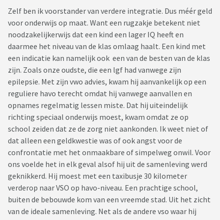
Zelf ben ik voorstander van verdere integratie. Dus méér geld
voor onderwijs op maat. Want een rugzakje betekent niet
noodzakelijkerwijs dat een kind een lager IQ heeft en
daarmee het niveau van de klas omlaag haalt. Een kind met
een indicatie kan namelijk ook een van de besten van de klas
zijn. Zoals onze oudste, die een lgf had vanwege zijn
epilepsie. Met zijn vwo advies, kwam hij aanvankelijk op een
reguliere havo terecht omdat hij vanwege aanvallen en
opnames regelmatig lessen miste. Dat hij uiteindelijk
richting speciaal onderwijs moest, kwam omdat ze op
school zeiden dat ze de zorg niet aankonden. Ik weet niet of
dat alleen een geldkwestie was of ook angst voor de
confrontatie met het onmaakbare of simpelweg onwil. Voor
ons voelde het in elk geval alsof hij uit de samenleving werd
geknikkerd. Hij moest met een taxibusje 30 kilometer
verderop naar VSO op havo-niveau. Een prachtige school,
buiten de bebouwde kom van een vreemde stad. Uit het zicht
van de ideale samenleving. Net als de andere vso waar hij