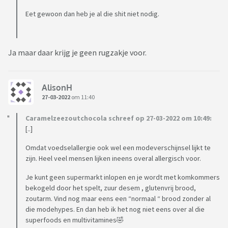
Eet gewoon dan heb je al die shit niet nodig.
Ja maar daar krijg je geen rugzakje voor.
AlisonH
27-03-2022
om 11:40
Caramelzeezoutchocola schreef op 27-03-2022 om 10:49:
[..]
Omdat voedselallergie ook wel een modeverschijnsel lijkt te
zijn. Heel veel mensen lijken ineens overal allergisch voor.
Je kunt geen supermarkt inlopen en je wordt met komkommers
bekogeld door het spelt, zuur desem , glutenvrij brood,
zoutarm. Vind nog maar eens een “normaal “ brood zonder al
die modehypes. En dan heb ik het nog niet eens over al die
superfoods en multivitamines🤣