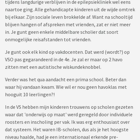
tijdens langdurige verblijven in de epilepsiekliniek wel eens
naartoe ging. Alle gehandicapte kinderen uit de wijde omtrek
bij elkaar. Zijn sociale leven brokkelde af. Want na schooltijd
blijven hangen of afspreken met vrienden, zat er niet meer
in. Je gunt geen enkele middelbare scholier dat soort
onmogelijke reisafstanden tot vrienden.
Je gunt ook elk kind op vakdocenten. Dat werd (wordt?) op
VSO pas gegarandeerd in de 4e. Je zal er maar op 2 havo
zitten met een autistische wiskundeknobbel.
Verder was het qua aandacht een prima school. Beter dan
waar hij vandaan kwam. Wie wil er nou geen havoklas met
hooguit 10 leerlingen?!
In de VS hebben mijn kinderen trouwens op scholen gezeten
waar dat 'onderwijs op maat' werd geregeld door individuele
roosters en inscholing per vak. Ik was erg enthousiast over
dat systeem. Het waren IB-scholen, dus als je het hoogste
niveau haalde, had je een internationaal erkende pre-