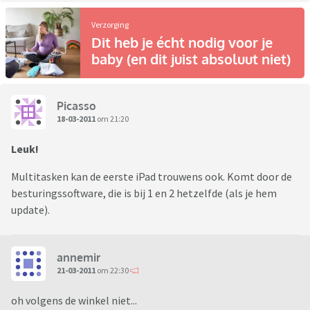
Verzorging
Dit heb je écht nodig voor je
baby (en dit juist absoluut niet)
Picasso
18-03-2011
om 21:20
Leuk!
Multitasken kan de eerste iPad trouwens ook. Komt door de
besturingssoftware, die is bij 1 en 2 hetzelfde (als je hem
update).
annemir
21-03-2011
om 22:30
oh volgens de winkel niet...