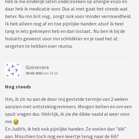
heb ik me eindelijk laten onderzoeken op allergie enzo en
daar heb ik medicatie voor. Dus al met gaat het steeds wat
beter. Nu mn bril nog.. zorgt ook voor minder vermoeidheid.
Ik heb alleen nog af en toe pijnlijke handen: alsof ik heel
lang in iets geknepen heb en dan loslaat.. Nu ben ik bij de
huisarts geweest voor mn schildklier en je raad het al:
vergeten te hebben over reuma.
Guinevere
20-02-2011
om 14:16
Nog steeds
Hm, ik zit nu aan de door mij gestelde termijn van 2 weken
aanzien met ontstekingremmers. Morgen bellen en om een
spuit vragen dus. Héérlijk, ik zie die dikke naald al weer voor
me.
En Judith, ik heb ook pijnlijke handen. Ze voelen dan "dik"
aan. Misschien toch nog een keertje terug naar de HA?