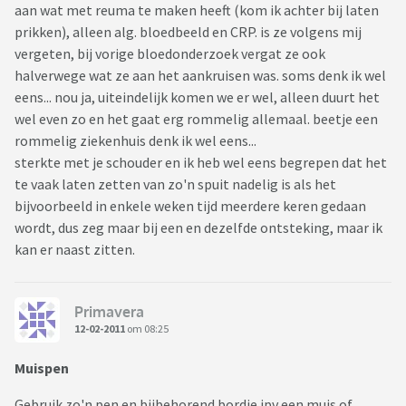
aan wat met reuma te maken heeft (kom ik achter bij laten
prikken), alleen alg. bloedbeeld en CRP. is ze volgens mij
vergeten, bij vorige bloedonderzoek vergat ze ook
halverwege wat ze aan het aankruisen was. soms denk ik wel
eens... nou ja, uiteindelijk komen we er wel, alleen duurt het
wel even zo en het gaat erg rommelig allemaal. beetje een
rommelig ziekenhuis denk ik wel eens...
sterkte met je schouder en ik heb wel eens begrepen dat het
te vaak laten zetten van zo'n spuit nadelig is als het
bijvoorbeeld in enkele weken tijd meerdere keren gedaan
wordt, dus zeg maar bij een en dezelfde ontsteking, maar ik
kan er naast zitten.
Primavera
12-02-2011
om 08:25
Muispen
Gebruik zo'n pen en bijbehorend bordje ipv een muis of