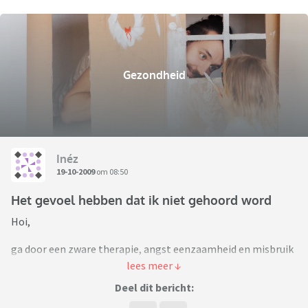
Gezondheid
Inéz
19-10-2009
om 08:50
Het gevoel hebben dat ik niet gehoord word
Hoi,
ga door een zware therapie, angst eenzaamheid en misbruik
komen vooral naar voren. Paniekaanvalletjes, angst om te
hyperventileren.
Deel dit bericht:
Sinds vorige week donderdag zo intens verdrietig, bang, voel