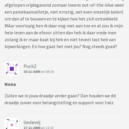
afgelopen vrijdagavond zomaar ineens out-of-the-blue weer
een paniekaanvalletje, niet ernstig, wel even vreselijk balen)
om dan af te bouwen en te kijken hoe het zich ontwikkeld.
MAar voorlopig ben ik daar nog niet aan toe en al zou ik mijn
hele leven aan de efexor zitten dan heb ik daar vrede mee
zolang ik er maar baat bij heb en niet teveel last heb van
bijwerkingen. En hoe gaat het met jou? Nog steeds goed?
Puck2
10-11-2009
om 09:18
Nona
Zullen we in jouw draadje verder gaan? Dan houden we dit
draadje zuiver voor belangstelling en support voor Inéz.
liedewij
17-11-2009
om 11:33