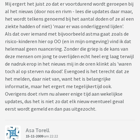
Mij ergert het juist zo dat er voortdurend wordt geroepen bij
al het nieuws (door nos en rivm - lees die updates daar maar,
het wordt telkens genoemd bij het aantal doden of ze al een
ziekte hadden of niet) 'maar er was onderliggend lijden'.
Als dat over iemand met bijvoorbeeld astma gaat zoals de
risico-kinderen hier op OO (en in mijn omgeving) vind ik dat
helemaal geen nuancering. Zonder die griep is de kans van
deze mensen om jong te overlijden echt heel erg laag terwijl
de nadruk erop in het nieuws mij in de oren klinkt als 'waren
toch al op sterven na dood'. Evengoed is het terecht dat ze
het melden, daar niet van, want het is belangrijke
informatie, maar het ergert me tegelijkertijd ook.
Overigens doet rivm nu alweer enige tijd aan wekelijkse
updates, dus het is niet zo dat elk nieuw eventueel geval
eerst wordt gemeld en dan pas uitgezocht.
Asa Torell
15-11-2009
om 22:22