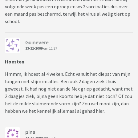
volgende week pas een oproep en ws 2 vaccinaties dus over
een maand pas beschermd, terwijl het virus al welig tiert op
school.
Guinevere
13-11-2009
om 11:27
Hoesten
Hmmm, ik hoest al 4 weken. Echt vanuit het diepst van mijn
longen met slijm en alles. Ben ook 2 dagen ziek thuis
geweest. Ik had nog niet aan de Mex griep gedacht, want met
2 daagjes ziek, bijna geen koorts heb je dat niet toch? Of zou
het de milde sluimerende vorm zijn? Zou wel mooi zijn, dan
hebben we het kennelijk allemaal al gehad hier.
pina
13-11-2009
om 13:19