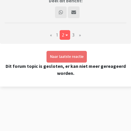
Deel dit bericht:
«
1
2
3
»
Naar laatste reactie
Dit forum topic is gesloten, er kan niet meer gereageerd
worden.