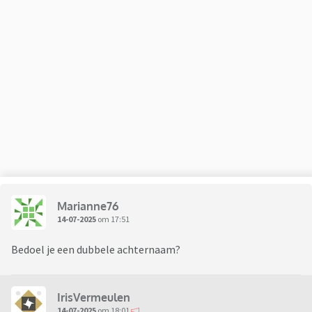
Marianne76
14-07-2025
om 17:51
Bedoel je een dubbele achternaam?
IrisVermeulen
14-07-2025
om 18:01