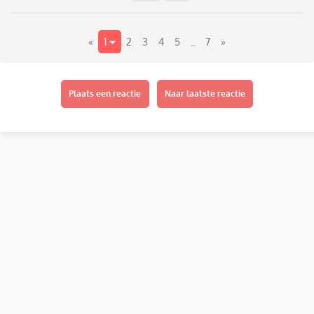
«
1
2
3
4
5
..
7
»
Plaats een reactie
Naar laatste reactie