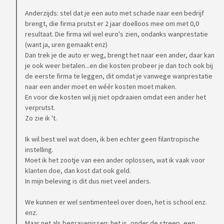
Anderzijds: stel dat je een auto met schade naar een bedrijf
brengt, die firma prutst er 2 jaar doelloos mee om met 0,0
resultaat. Die firma wil wel euro's zien, ondanks wanprestatie
(want ja, uren gemaakt enz)
Dan trek je de auto er weg, brengt het naar een ander, daar kan
je ook weer betalen...en die kosten probeer je dan toch ook bij
de eerste firma te leggen, dit omdat je vanwege wanprestatie
naar een ander moet en wéér kosten moet maken.
En voor die kosten wil jij niet opdraaien omdat een ander het
verprutst.
Zo zie ik 't.
Ik wil best wel wat doen, ik ben echter geen filantropische
instelling.
Moet ik het zootje van een ander oplossen, wat ik vaak voor
klanten doe, dan kost dat ook geld.
In mijn beleving is dit dus niet veel anders.
We kunnen er wel sentimenteel over doen, het is school enz.
enz.
Maar net als begravenissen: het is, onder de streep, een