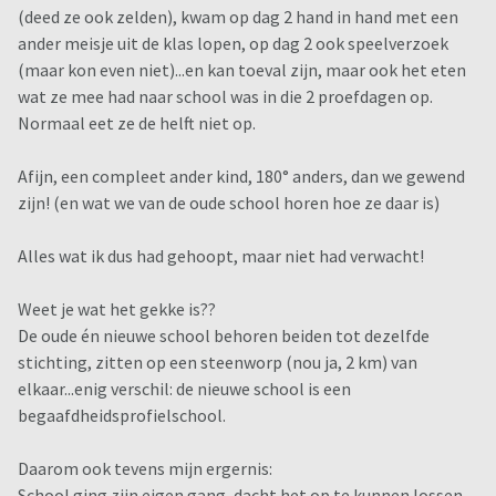
(deed ze ook zelden), kwam op dag 2 hand in hand met een
ander meisje uit de klas lopen, op dag 2 ook speelverzoek
(maar kon even niet)...en kan toeval zijn, maar ook het eten
wat ze mee had naar school was in die 2 proefdagen op.
Normaal eet ze de helft niet op.
Afijn, een compleet ander kind, 180° anders, dan we gewend
zijn! (en wat we van de oude school horen hoe ze daar is)
Alles wat ik dus had gehoopt, maar niet had verwacht!
Weet je wat het gekke is??
De oude én nieuwe school behoren beiden tot dezelfde
stichting, zitten op een steenworp (nou ja, 2 km) van
elkaar...enig verschil: de nieuwe school is een
begaafdheidsprofielschool.
Daarom ook tevens mijn ergernis:
School ging zijn eigen gang, dacht het op te kunnen lossen,