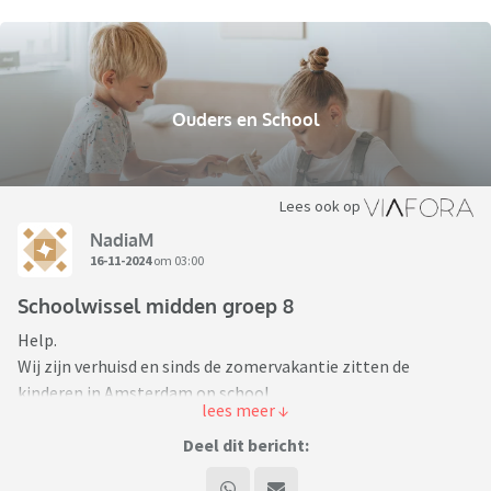
Ouders en School
Lees ook op
NadiaM
16-11-2024
om 03:00
Schoolwissel midden groep 8
Help.
Wij zijn verhuisd en sinds de zomervakantie zitten de
kinderen in Amsterdam op school.
Al vrij snel merkten wij dat de school niet aansloot op hun
karakter. Daarbij was het daltononderwijs, voorheen hadden
Deel dit bericht:
ze klassikaal les. Maar dat was niet mijn hoofdreden om te