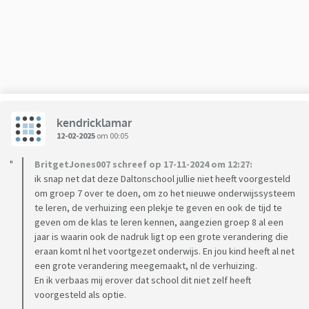
huis, denkend dat een overstap zo geregeld zou zijn. Ze
zouden contact leggen met de school waar de jongens t
langst op zaten, omdat zij de kinderen beter kenden dan de
huidige school. Prima geen probleem. Ik zou een bericht
krijgen wanneer de school contact had gehad met beide
scholen. Ik heb vervolgens de huidige school op de hoogte
gesteld van onze wens om over te willen stappen en toen
kendricklamar
kwamen de problemen. Na een week mailde ik de gewenste
12-02-2025
om 00:05
school op om te vragen of zij al contact had gehad met de
huidige school. Ik kreeg van de gewenste school een email
BritgetJones007 schreef op 17-11-2024 om 12:27:
met dat ze idd overlegd hebben en dat het in Amsterdam
ik snap net dat deze Daltonschool jullie niet heeft voorgesteld
toch niet gewenst zou zijn om te wisselen en dat ik in
om groep 7 over te doen, om zo het nieuwe onderwijssysteem
gesprek diende te gaan met de huidige school, waarop ik
te leren, de verhuizing een plekje te geven en ook de tijd te
geven om de klas te leren kennen, aangezien groep 8 al een
meteen de ib-er van de school heb gebeld om verhaal te
jaar is waarin ook de nadruk ligt op een grote verandering die
halen.(ik was in paniekmodus, mijn kind was precies een dag
eraan komt nl het voortgezet onderwijs. En jou kind heeft al net
eerder geslagen). Ik kreeg idd te horen dat het niet zomaar
een grote verandering meegemaakt, nl de verhuizing.
kon en werd uitgenodigd voor een gesprek. Ik heb tijdens t
En ik verbaas mij erover dat school dit niet zelf heeft
gesprek mijn zorgen geuit door te vermelden: 1. Dalton ligt
voorgesteld als optie.
ons niet. 2. Zoon voelt zich niet veilig. Om jullie nog meer