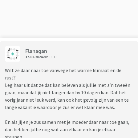
We zijn erg bang dat het fout gaat, wat als ze valt, hij kan
niet helpen hij weet niet hoe , raakt misschien in paniek
omdat hij dementerend is, ze spreken de taal niet, ook geen
Engels.
We gaan niet meer echt door een deur met mijn moeder
twee zussen komen er al niet meer bij mijn moeder,
bezoeken alleen nog mijn vader als zij er niet is.
Flanagan
Nu is mijn vraag....
17-01-2024
om 11:16
Wat kunnen we doen om te zorgen dat ze niet mogen gaan.
Het is onverantwoord dat hun die reis gaan maken, maar
Wilt ze daar naar toe vanwege het warme klimaat en de
huisarts en zorg centrum kunnen niets dan alleen zeggen
rust?
dat het niet verstandig is 🥺
Leg haar uit dat ze dat kan beleven als jullie met z’n tweeën
Heeft iemand zoiets gelijks meegemaakt?
gaan, maar dat jij niet langer dan bv 10 dagen kan. Dat het
vorig jaar niet leuk werd, kan ook het gevolg zijn van een te
lange vakantie waardoor je zus er wel klaar mee was.
En als jij en je zus samen met je moeder daar naar toe gaan,
dan hebben jullie nog wat aan elkaar en kan je elkaar
steunen.