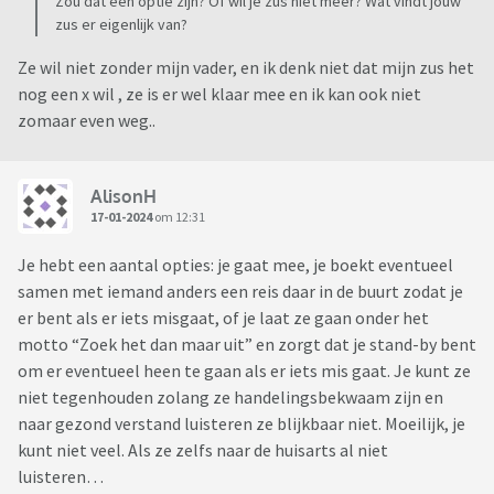
Zou dat een optie zijn? Of wil je zus niet meer? Wat vindt jouw
zus er eigenlijk van?
Ze wil niet zonder mijn vader, en ik denk niet dat mijn zus het
nog een x wil , ze is er wel klaar mee en ik kan ook niet
zomaar even weg..
AlisonH
17-01-2024
om 12:31
Je hebt een aantal opties: je gaat mee, je boekt eventueel
samen met iemand anders een reis daar in de buurt zodat je
er bent als er iets misgaat, of je laat ze gaan onder het
motto “Zoek het dan maar uit” en zorgt dat je stand-by bent
om er eventueel heen te gaan als er iets mis gaat. Je kunt ze
niet tegenhouden zolang ze handelingsbekwaam zijn en
naar gezond verstand luisteren ze blijkbaar niet. Moeilijk, je
kunt niet veel. Als ze zelfs naar de huisarts al niet
luisteren…