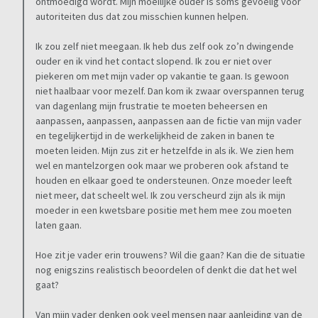
ontmoedigd wordt. Mijn moeilijke ouder is soms gevoelig voor
autoriteiten dus dat zou misschien kunnen helpen.
Ik zou zelf niet meegaan. Ik heb dus zelf ook zo’n dwingende
ouder en ik vind het contact slopend. Ik zou er niet over
piekeren om met mijn vader op vakantie te gaan. Is gewoon
niet haalbaar voor mezelf. Dan kom ik zwaar overspannen terug
van dagenlang mijn frustratie te moeten beheersen en
aanpassen, aanpassen, aanpassen aan de fictie van mijn vader
en tegelijkertijd in de werkelijkheid de zaken in banen te
moeten leiden. Mijn zus zit er hetzelfde in als ik. We zien hem
wel en mantelzorgen ook maar we proberen ook afstand te
houden en elkaar goed te ondersteunen. Onze moeder leeft
niet meer, dat scheelt wel. Ik zou verscheurd zijn als ik mijn
moeder in een kwetsbare positie met hem mee zou moeten
laten gaan.
Hoe zit je vader erin trouwens? Wil die gaan? Kan die de situatie
nog enigszins realistisch beoordelen of denkt die dat het wel
gaat?
Van mijn vader denken ook veel mensen naar aanleiding van de