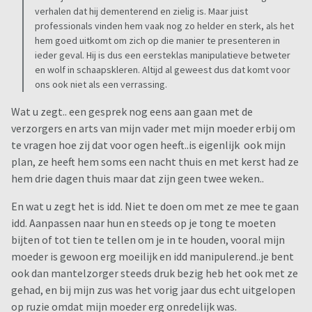
verhalen dat hij dementerend en zielig is. Maar juist
professionals vinden hem vaak nog zo helder en sterk, als het
hem goed uitkomt om zich op die manier te presenteren in
ieder geval. Hij is dus een eersteklas manipulatieve betweter
en wolf in schaapskleren. Altijd al geweest dus dat komt voor
ons ook niet als een verrassing.
Wat u zegt.. een gesprek nog eens aan gaan met de
verzorgers en arts van mijn vader met mijn moeder erbij om
te vragen hoe zij dat voor ogen heeft..is eigenlijk ook mijn
plan, ze heeft hem soms een nacht thuis en met kerst had ze
hem drie dagen thuis maar dat zijn geen twee weken..
En wat u zegt het is idd. Niet te doen om met ze mee te gaan
idd. Aanpassen naar hun en steeds op je tong te moeten
bijten of tot tien te tellen om je in te houden, vooral mijn
moeder is gewoon erg moeilijk en idd manipulerend..je bent
ook dan mantelzorger steeds druk bezig heb het ook met ze
gehad, en bij mijn zus was het vorig jaar dus echt uitgelopen
op ruzie omdat mijn moeder erg onredelijk was.