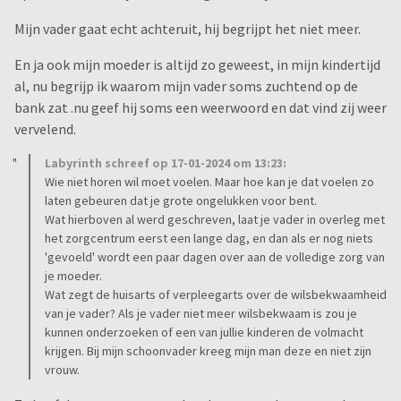
Mijn vader gaat echt achteruit, hij begrijpt het niet meer.
En ja ook mijn moeder is altijd zo geweest, in mijn kindertijd
al, nu begrijp ik waarom mijn vader soms zuchtend op de
bank zat .nu geef hij soms een weerwoord en dat vind zij weer
vervelend.
Labyrinth schreef op 17-01-2024 om 13:23:
Wie niet horen wil moet voelen. Maar hoe kan je dat voelen zo
laten gebeuren dat je grote ongelukken voor bent.
Wat hierboven al werd geschreven, laat je vader in overleg met
het zorgcentrum eerst een lange dag, en dan als er nog niets
'gevoeld' wordt een paar dagen over aan de volledige zorg van
je moeder.
Wat zegt de huisarts of verpleegarts over de wilsbekwaamheid
van je vader? Als je vader niet meer wilsbekwaam is zou je
kunnen onderzoeken of een van jullie kinderen de volmacht
krijgen. Bij mijn schoonvader kreeg mijn man deze en niet zijn
vrouw.