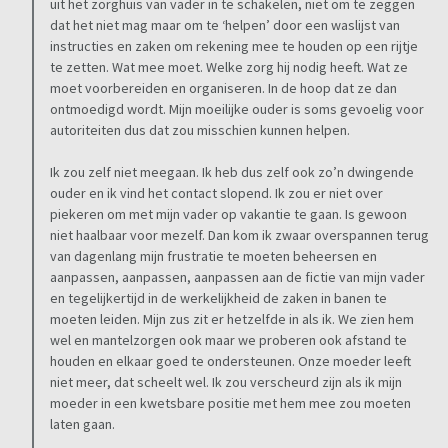
uit het zorghuis van vader in te schakelen, niet om te zeggen
dat het niet mag maar om te ‘helpen’ door een waslijst van
instructies en zaken om rekening mee te houden op een rijtje
te zetten. Wat mee moet. Welke zorg hij nodig heeft. Wat ze
moet voorbereiden en organiseren. In de hoop dat ze dan
ontmoedigd wordt. Mijn moeilijke ouder is soms gevoelig voor
autoriteiten dus dat zou misschien kunnen helpen.
Ik zou zelf niet meegaan. Ik heb dus zelf ook zo’n dwingende
ouder en ik vind het contact slopend. Ik zou er niet over
piekeren om met mijn vader op vakantie te gaan. Is gewoon
niet haalbaar voor mezelf. Dan kom ik zwaar overspannen terug
van dagenlang mijn frustratie te moeten beheersen en
aanpassen, aanpassen, aanpassen aan de fictie van mijn vader
en tegelijkertijd in de werkelijkheid de zaken in banen te
moeten leiden. Mijn zus zit er hetzelfde in als ik. We zien hem
wel en mantelzorgen ook maar we proberen ook afstand te
houden en elkaar goed te ondersteunen. Onze moeder leeft
niet meer, dat scheelt wel. Ik zou verscheurd zijn als ik mijn
moeder in een kwetsbare positie met hem mee zou moeten
laten gaan.