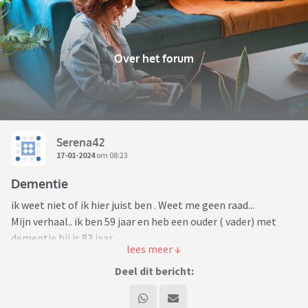
Over het forum
Serena42
17-01-2024
om 08:23
Dementie
ik weet niet of ik hier juist ben . Weet me geen raad...
Mijn verhaal.. ik ben 59 jaar en heb een ouder ( vader) met
dementie hij is 83 jaar.
Vorig jaar is hij verhuisd naar een zorg centrum omdat mijn
moeder eerst zei dat ze het niet meer helemaal aan kan
Deel dit bericht:
hebben wij dochters gezorgd dat hij ergens een plekje kreeg,
waar hij erg blij is want er wordt iedere dag wat met deze