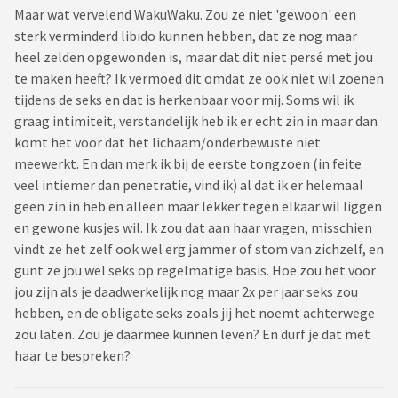
Maar wat vervelend WakuWaku. Zou ze niet 'gewoon' een
sterk verminderd libido kunnen hebben, dat ze nog maar
heel zelden opgewonden is, maar dat dit niet persé met jou
te maken heeft? Ik vermoed dit omdat ze ook niet wil zoenen
tijdens de seks en dat is herkenbaar voor mij. Soms wil ik
graag intimiteit, verstandelijk heb ik er echt zin in maar dan
komt het voor dat het lichaam/onderbewuste niet
meewerkt. En dan merk ik bij de eerste tongzoen (in feite
veel intiemer dan penetratie, vind ik) al dat ik er helemaal
geen zin in heb en alleen maar lekker tegen elkaar wil liggen
en gewone kusjes wil. Ik zou dat aan haar vragen, misschien
vindt ze het zelf ook wel erg jammer of stom van zichzelf, en
gunt ze jou wel seks op regelmatige basis. Hoe zou het voor
jou zijn als je daadwerkelijk nog maar 2x per jaar seks zou
hebben, en de obligate seks zoals jij het noemt achterwege
zou laten. Zou je daarmee kunnen leven? En durf je dat met
haar te bespreken?