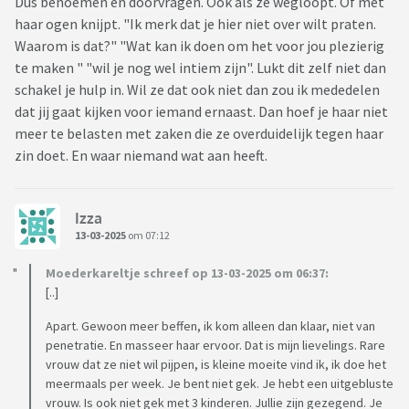
Dus benoemen en doorvragen. Ook als ze wegloopt. Of met
haar ogen knijpt. "Ik merk dat je hier niet over wilt praten.
Waarom is dat?" "Wat kan ik doen om het voor jou plezierig
te maken " "wil je nog wel intiem zijn". Lukt dit zelf niet dan
schakel je hulp in. Wil ze dat ook niet dan zou ik mededelen
dat jij gaat kijken voor iemand ernaast. Dan hoef je haar niet
meer te belasten met zaken die ze overduidelijk tegen haar
zin doet. En waar niemand wat aan heeft.
Izza
13-03-2025
om 07:12
Moederkareltje schreef op 13-03-2025 om 06:37:
[..]
Apart. Gewoon meer beffen, ik kom alleen dan klaar, niet van
penetratie. En masseer haar ervoor. Dat is mijn lievelings. Rare
vrouw dat ze niet wil pijpen, is kleine moeite vind ik, ik doe het
meermaals per week. Je bent niet gek. Je hebt een uitgebluste
vrouw. Is ook niet gek met 3 kinderen. Jullie zijn gezegend. Je