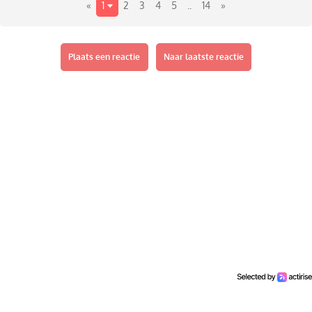
«
1
2
3
4
5
..
14
»
Plaats een reactie
Naar laatste reactie