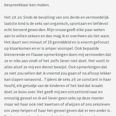
bespreekbaar kan maken.
Het zit zo: Sinds de bevalling van ons derde en vermoedelijk
laatste kind is de seks van organisch, spontaan en liefdevol
echt beroerd geworden. Mijn vrouw geeft elke paar weken
aan te willen seksen en dan mag ik er overheen als het ware.
Het duurt een minuut of 10 gemiddeld en is enorm gefocust
op klaarkomen en er is amper voorspel. Ook bepaalde
kleinerende en flauwe opmerkingen doen mij vermoeden dat
ze er niks aan vindt of het zelfs liever niet doet. Het voelt in
alles alsof ze mij een dienst bewijst. Ook opmerkingen dat
ze niet zou willen dat ik vreemd zou gaan of na afloop lekker
kan slapen vanavond... Tijdens de seks zit ze constant in haar
hoofd, elk geluidje van de kinderen of het bed dat kraakt
doet ze boos over. Het geeft mij een ontzettend naar en
onrustig gevoel en ik wil liever geen seks op deze manier
maar wil haar ook niet kwetsen of afwijzen of ons seksleven
om zeep helpen of haar het gevoel geven dat er een ander is .