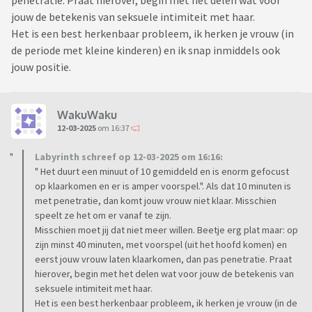
penetratie. Praat hierover, begin met het delen wat voor
jouw de betekenis van seksuele intimiteit met haar.
Het is een best herkenbaar probleem, ik herken je vrouw (in
de periode met kleine kinderen) en ik snap inmiddels ook
jouw positie.
WakuWaku
12-03-2025
om 16:37
Labyrinth schreef op 12-03-2025 om 16:16:
" Het duurt een minuut of 10 gemiddeld en is enorm gefocust
op klaarkomen en er is amper voorspel.". Als dat 10 minuten is
met penetratie, dan komt jouw vrouw niet klaar. Misschien
speelt ze het om er vanaf te zijn.
Misschien moet jij dat niet meer willen. Beetje erg plat maar: op
zijn minst 40 minuten, met voorspel (uit het hoofd komen) en
eerst jouw vrouw laten klaarkomen, dan pas penetratie. Praat
hierover, begin met het delen wat voor jouw de betekenis van
seksuele intimiteit met haar.
Het is een best herkenbaar probleem, ik herken je vrouw (in de