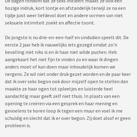
De dagen rondom dat ze seks initieert maakt ze ook een
bozige indruk, kort lontje en afstandelijk terwijl ze na een
tijdje juist weer liefdevol doet en andere vormen van niet
seksuele intimiteit zoekt en affectie toont.
De jongste is nu drie-en-een-half en sindsdien speelt dit. De
eerste 2 jaar heb ik nauwelijks iets gezegd omdat zo'n
bevalling niet niks is en ik haar niet wilde pushen. Heb
aangekaart het niet fijn te vinden zo en waar ik dingen
anders moet of kan doen maar inhoudelijk komen we
nergens. Ze wil niet onder druk gezet worden en de paar keer
dat ik over seks begon ook door mijzelf open te stellen dan
maakte ze haar ogen tot spleetjes en luisterde heel
aandachtig maar geeft zelf niet thuis. In plaats van een
opening te creëren via een gesprek en haar mening en
gevoelens te horen loop ik tegen een muur en voel ik me
schuldig en slecht dat ik er over begon. Zij doet alsof er geen
probleem is.