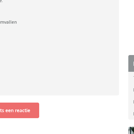
e.
omvallen
ts een reactie