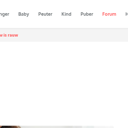
nger
Baby
Peuter
Kind
Puber
Forum
H
 is rauw