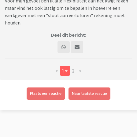
Voor mijn gevoel ben ik alle flexibiliteit aan het kwijt raken
maar vind het ook lastig om te bepalen in hoeverre een
werkgever met een "sloot aan verlofuren" rekening moet
houden.
Deel dit bericht:
«
1
2
»
Plaats een reactie
Naar laatste reactie